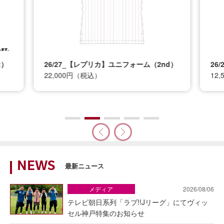
t）
26/27_【レプリカ】ユニフォーム（2nd）
26
22,000円（税込）
12
NEWS
最新ニュース
メディア
2026/08/06
テレビ朝日系列「ラブ!!Jリーグ」にてヴィッ
セル神戸特集のお知らせ