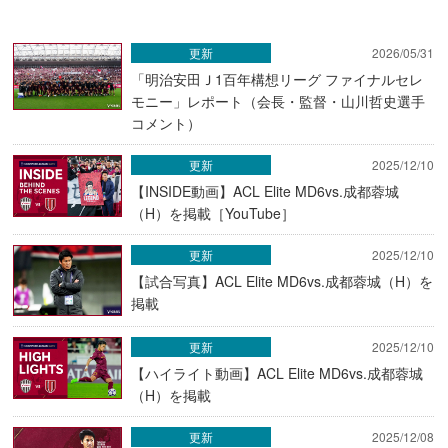
更新
2026/05/31
「明治安田Ｊ1百年構想リーグ ファイナルセレ
モニー」レポート（会長・監督・山川哲史選手
コメント）
更新
2025/12/10
【INSIDE動画】ACL Elite MD6vs.成都蓉城
（H）を掲載［YouTube］
更新
2025/12/10
【試合写真】ACL Elite MD6vs.成都蓉城（H）を
掲載
更新
2025/12/10
【ハイライト動画】ACL Elite MD6vs.成都蓉城
（H）を掲載
更新
2025/12/08