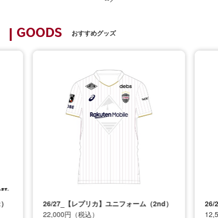
GOODS
おすすめグッズ
t）
26/27_【レプリカ】ユニフォーム（2nd）
26
22,000円（税込）
12