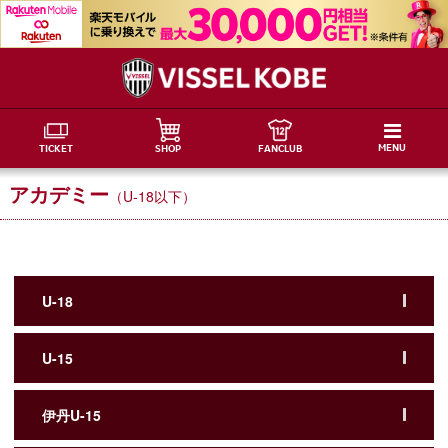
MENU
TICKET
SHOP
FANCLUB
アカデミー
（U-18以下）
U-18
U-15
伊丹U-15