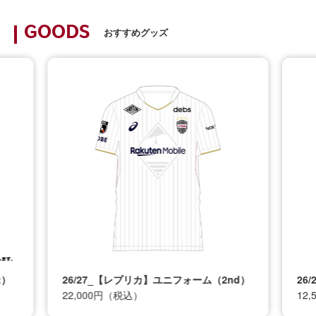
GOODS
おすすめグッズ
t）
26/27_【レプリカ】ユニフォーム（2nd）
26
22,000円（税込）
12