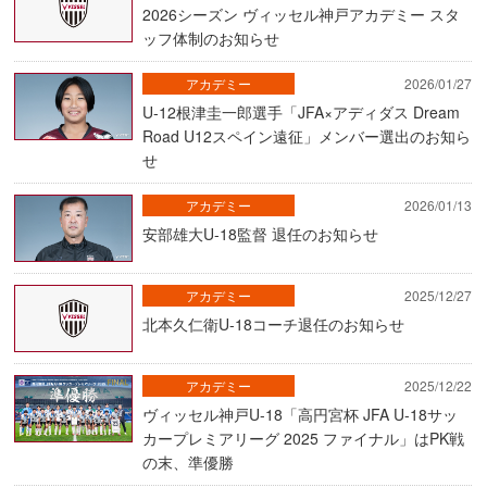
2026シーズン ヴィッセル神戸アカデミー スタ
ッフ体制のお知らせ
アカデミー
2026/01/27
U-12根津圭一郎選手「JFA×アディダス Dream
Road U12スペイン遠征」メンバー選出のお知ら
せ
アカデミー
2026/01/13
安部雄大U-18監督 退任のお知らせ
アカデミー
2025/12/27
北本久仁衛U-18コーチ退任のお知らせ
アカデミー
2025/12/22
ヴィッセル神戸U-18「高円宮杯 JFA U-18サッ
カープレミアリーグ 2025 ファイナル」はPK戦
の末、準優勝