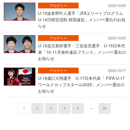
アカデミー
2025/10/20
U-15波多野叶人選手「JFAエリートプログラム
U-14日韓交流戦 韓国遠征」メンバー選出のお知
らせ
アカデミー
2025/10/20
U-15花元誉絆選手・三谷友浩選手 U-15日本代
表「10-11月海外遠征フランス」メンバー選出の
お知らせ
アカデミー
2025/10/17
U-18瀬口大翔選手 U-17日本代表「 FIFA U-17
ワールドカップカタール2025」メンバー選出の
お知らせ
1
2
3
4
5
25