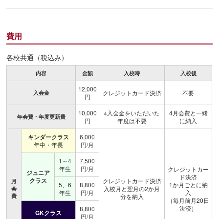
費用
各校共通（税込み）
内容
金額
入校時
入校後
12,000
クレジットカード決済
不要
入会金
円
10,000
※入会金をいただいた
4月会費と一緒
年会費・年度更新費
円
年度は不要
に納入
キンダークラス
6,000
年中・年長
円/月
1～4
7,500
年生
円/月
クレジットカー
ジュニア
ド決済
クラス
クレジットカード決済
月
5、6
8,800
1か月ごとに納
入校月と翌月の2か月
会
年生
円/月
入
費
分を納入
（毎月前月20日
決済）
8,800
GKクラス
円/月