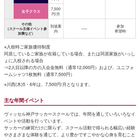
7,500
女子クラス
円/月
その他
別途案
参加
──
（スクール主催イベント参
内
希望時
加費など）
※入校時ご家族優待制度
同居しているご家族が在籍している場合、または同居家族がいっし
ょに入校される場合
⇒2人目以降の方の入会金無料（通常12,000円）および、ユニフォ
ームシャツ1枚無料（通常7,500円）
※川西(木)5・6年は、7,500円/月となります。
主な年間イベント
ヴィッセル神戸サッカースクールでは、年間を通していろいろなイ
ベントや活動を行っています。
サッカーの練習だけに限らず、スクール活動で得られる幅広い経験
やさまざまな体験を通じて、より豊かですこやかな心身を育むこと