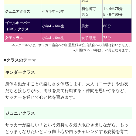
初心者可
1～4年75分
ジュニアクラス
小学1年～6年
男女
5・6年90分
ゴールキーパー
小学4～6年生
男女
80分
（GK）クラス
女子クラス
小学4～6年生
女子限定
75分
本スクールでは、サッカー協会への加盟登録や公式試合への出場は行いません。
※川西(木)5・6年は、75分となります。
◾️クラスのテーマ
キンダークラス
身体を動かすことの楽しさを体感します。大人（コーチ）やお友
だちと接しながら、周りを見て行動する・仲間を思いやるなど、
サッカーを通じて心と体を育みます。
ジュニアクラス
サッカーが楽しい！という気持ちを最大限ひき出しながら、もっ
とうまくなりたいという向上心や自らチャレンジする姿勢を育て