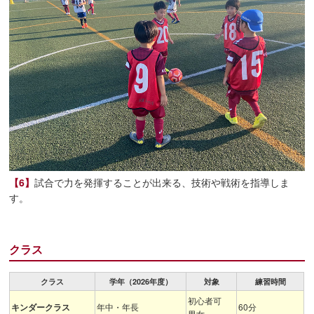
【6】
試合で力を発揮することが出来る、技術や戦術を指導しま
す。
クラス
クラス
学年（2026年度）
対象
練習時間
初心者可
キンダークラス
年中・年長
60分
男女