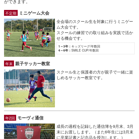
ができます。
ミニゲーム大会
不定期
全会場のスクール生を対象に行うミニゲー
ム大会です。
スクールの練習での取り組みを実践で活か
せる機会です。
1～3年：
キッズリーグ/年数回
4～6年：
SMILE CUP/年数回
親子サッカー教室
年末
スクール生と保護者の方が親子で一緒に楽
しめるサッカー教室です。
モーヴィ通信
年2回
成長の過程を記録した通信簿を9月末、3月
末にお渡しします。（また6年生には3月末
に卒業証書と記念品を授与します。）