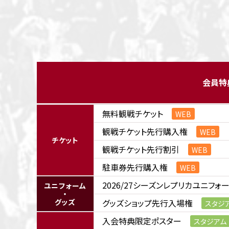
会員特
無料観戦チケット
WEB
観戦チケット先行購入権
WEB
チケット
観戦チケット先行割引
WEB
駐車券先行購入権
WEB
2026/27シーズンレプリカユニフォ
ユニフォーム
・
グッズ
グッズショップ先行入場権
スタジ
入会特典限定ポスター
スタジアム