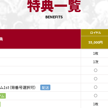
特典一覧
BENEFITS
ロイヤル
典
55,000円
1枚
1次
○
○
ーム1st（背番号選択可）
○
配送
○
アム
1枚