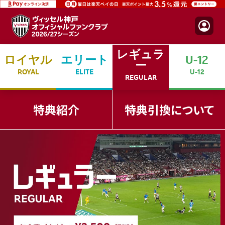
レギュラ
ロイヤル
エリート
U-12
ー
ROYAL
ELITE
U-12
REGULAR
特典紹介
特典引換について