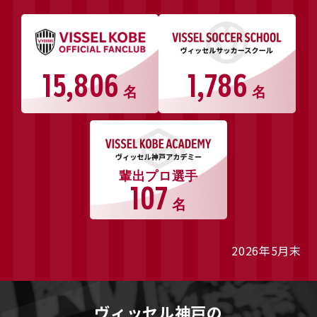
15,806
1,786
名
名
輩出プロ選手
107
名
2026年5月末
ヴィッセル神戸の