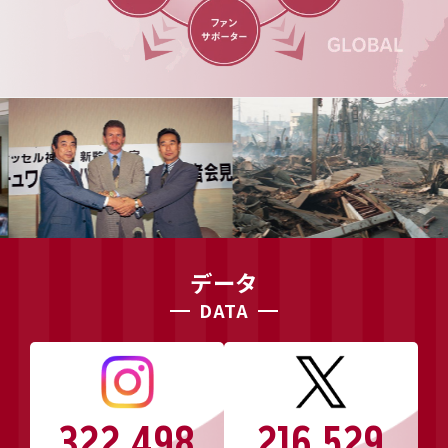
データ
DATA
322,498
216,529