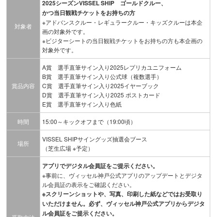
2025シーズンVISSEL SHIP ゴールドクルー、
かつ当日観戦チケットをお持ちの方
※アドバンスクルー・レギュラークルー・キッズクルーは本企
対象者
画の対象外です。
※ビジターシートの当日観戦チケットをお持ちの方も本企画の
対象外です。
A賞 選手直筆サイン入り2025レプリカユニフォーム
B賞 選手直筆サイン入り公式球（複数選手）
賞品内容
C賞 選手直筆サイン入り2025イヤーブック
D賞 選手直筆サイン入り2025 ポストカード
E賞 選手直筆サイン入り色紙
時間
15:00～キックオフまで（19:00頃）
VISSEL SHIPサイングッズ抽選会ブース
場所
（芝生広場 ※予定）
アプリでデジタル会員証をご提示ください。
※事前に、ヴィッセル神戸公式アプリのアップデートとデジタ
ル会員証の表示をご確認ください。
※スクリーンショットや、写真、印刷した紙などではお受取り
いただけません。必ず、ヴィッセル神戸公式アプリからデジタ
ル会員証をご提示ください。