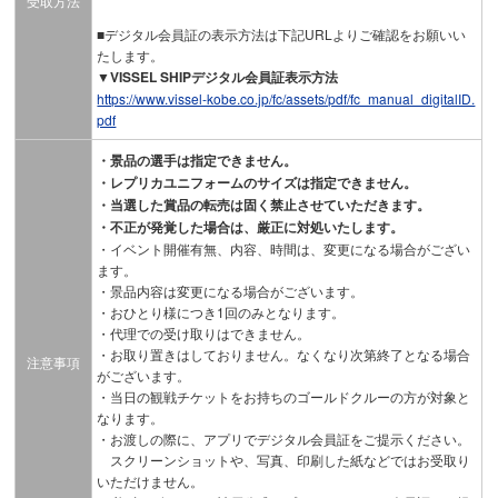
受取方法
■デジタル会員証の表示方法は下記URLよりご確認をお願いい
たします。
▼VISSEL SHIPデジタル会員証表示方法
https://www.vissel-kobe.co.jp/fc/assets/pdf/fc_manual_digitalID.
pdf
・景品の選手は指定できません。
・レプリカユニフォームのサイズは指定できません。
・当選した賞品の転売は固く禁止させていただきます。
・不正が発覚した場合は、厳正に対処いたします。
・イベント開催有無、内容、時間は、変更になる場合がござい
ます。
・景品内容は変更になる場合がございます。
・おひとり様につき1回のみとなります。
・代理での受け取りはできません。
・お取り置きはしておりません。なくなり次第終了となる場合
注意事項
がございます。
・当日の観戦チケットをお持ちのゴールドクルーの方が対象と
なります。
・お渡しの際に、アプリでデジタル会員証をご提示ください。
スクリーンショットや、写真、印刷した紙などではお受取り
いただけません。