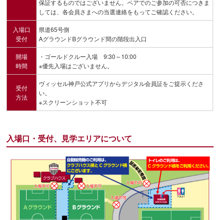
保証するものではございません。ペアでのご参加の可否につきま
しては、各会員さまへの当選連絡をもってご確認ください。
入場口
県道65号側
受付
AグラウンドBグラウンド間の階段出入口
開場
・ゴールドクルー入場 9:30～10:00
時間
※優先入場はございません。
ヴィッセル神戸公式アプリからデジタル会員証をご提示くださ
受付
い。
方法
※スクリーンショット不可
入場口・受付、見学エリアについて