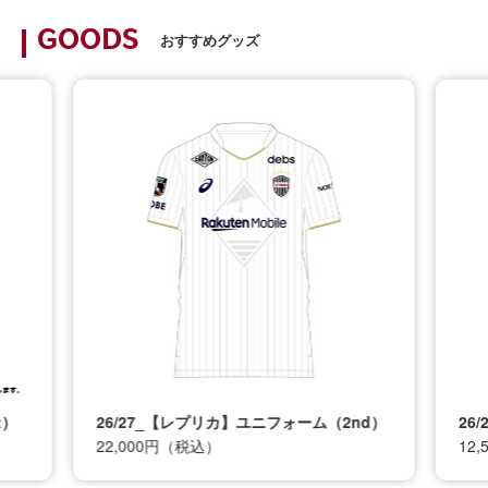
GOODS
おすすめグッズ
t）
26/27_【レプリカ】ユニフォーム（2nd）
26
22,000円（税込）
12