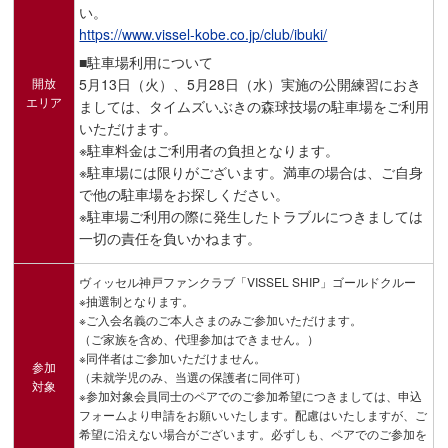
い。
https://www.vissel-kobe.co.jp/club/ibuki/
■駐車場利用について
開放
5月13日（火）、5月28日（水）実施の公開練習におき
エリア
ましては、タイムズいぶきの森球技場の駐車場をご利用
いただけます。
※駐車料金はご利用者の負担となります。
※駐車場には限りがございます。満車の場合は、ご自身
で他の駐車場をお探しください。
※駐車場ご利用の際に発生したトラブルにつきましては
一切の責任を負いかねます。
ヴィッセル神戸ファンクラブ「VISSEL SHIP」ゴールドクルー
※抽選制となります。
※ご入会名義のご本人さまのみご参加いただけます。
（ご家族を含め、代理参加はできません。）
※同伴者はご参加いただけません。
参加
（未就学児のみ、当選の保護者に同伴可）
対象
※参加対象会員同士のペアでのご参加希望につきましては、申込
フォームより申請をお願いいたします。配慮はいたしますが、ご
希望に沿えない場合がございます。必ずしも、ペアでのご参加を