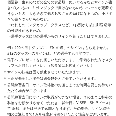
価証券、生ものなどの全ての食品類、ぬいぐるみなどサインが書
きづらいもの、油性マジックで書けないものやマジックが定着で
きないもの、大き過ぎて他のお客さまの妨げになるもの、小さす
ぎて書きづらいものなど。
┗われもの（マグカップ、グラスなど）※お預かり後に郵送返却
の可能性があるため。
┗選手グッズに他の選手からのサインを貰うことはできません。
例：#90の選手グッズに、#91の選手のサインはもらえません。
#12のグッズへのサインは、どの選手でも可能です。
選手へプレゼントをお渡しいただけます。ご準備された方はスタ
ッフへお渡しください。（飲食物はお控えください）
サインの転売は固く禁止させていただきます。
不正が発覚した場合は退会処分とさせていただきます。
公開練習当日、サイン取得物のお渡しまでお時間を要しお待ちい
ただく場合がございます。
公開練習当日にサインの取得ができない場合、そのままご持参の
私物をお預かりさせていただき、試合日にVISSEL SHIPブースに
て 返却、または発送で返却となります。その場合、サイン取得
物のご返却まで1ヵ月程度お時間をいただく場合がございます。