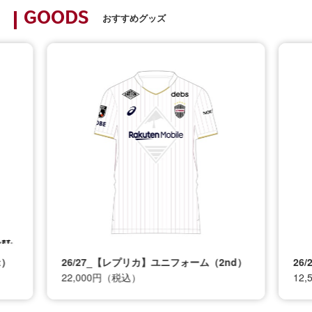
GOODS
おすすめグッズ
t）
26/27_【レプリカ】ユニフォーム（2nd）
26
22,000円（税込）
12