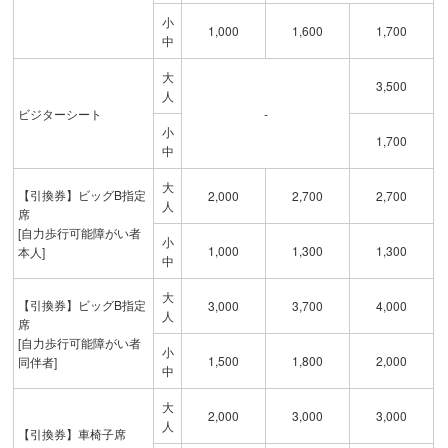
小
1,000
1,600
1,700
中
大
3,500
人
ビジターシート
-
小
1,700
中
大
【引換券】ビッグB指定
2,000
2,700
2,700
人
席
[自力歩行可能障がい者
小
1,000
1,300
1,300
本人]
中
大
【引換券】ビッグB指定
3,000
3,700
4,000
人
席
[自力歩行可能障がい者
小
1,500
1,800
2,000
同伴者]
中
大
2,000
3,000
3,000
人
【引換券】車椅子席