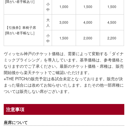
[障がい者手帳あり]
小
1,000
1,500
1,500
中
大
3,000
4,000
4,500
人
【引換券】車椅子席
[障がい者手帳なし]
小
1,500
2,000
2,200
中
ヴィッセル神戸のチケット価格は、需要によって変動する「ダイナ
ミックプライシング」を導入しています。基準価格は、参考価格と
なりますのでご了承ください。最新のチケット価格・席種は、販売
開始後から楽天チケットでご確認いただけます。
※THE PITCHの販売予定は各試合未定となっております。販売が決
まった場合には改めてお知らせいたします。またその他一部席種に
ついては販売しない席がございます。
注意事項
座席について