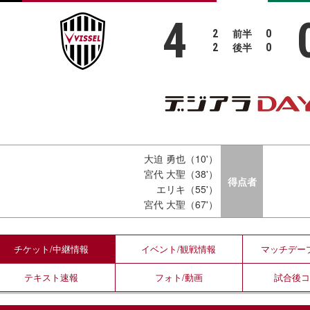
4
前半
2
0
後半
2
0
大迫 勇也（10'）
宮代 大聖（38'）
得点者
エリキ（55'）
宮代 大聖（67'）
チケット/
中継情報
イベント/
観戦情報
マッチデー
テキスト
速報
フォト/
動画
試合後