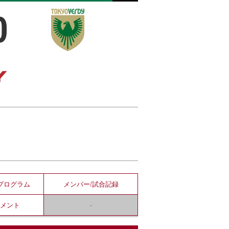
0
プログラム
メンバー/
試合記録
コメント
-