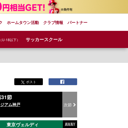
ク
ホームタウン活動
クラブ情報
パートナー
サッカースクール
（U-18以下）
ポスト
31節
タジアム神戸
次節
東京ヴェルディ
AWAY