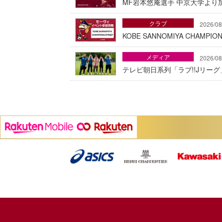
MF岩本悠庵選手 中京大学より加
クラブ
2026/08
KOBE SANNOMIYA CHAMP
メディア
2026/08
テレビ朝日系列「ラブ!!Jリー