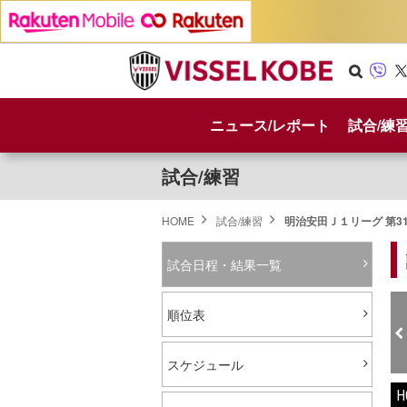
Se
Vib
X
arc
er
ニュース/レポート
試合/練
h
試合/練習
HOME
試合/練習
明治安田Ｊ１リーグ 第3
試合日程・結果一覧
順位表
スケジュール
H