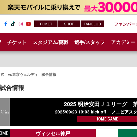
ファンパー
TICKET
SHOP
FANCLUB
Fac
Tik
Inst
You
ebo
Tok
agr
tub
習
チケット
スタジアム/観戦
選手/スタッフ
アカデミー
ok
am
e
1節 vs東京ヴェルディ 試合情報
試合情報
2025 明治安田Ｊ１リーグ
第
2025/09/23 19:03 kick off
ノエビアス
前節
HOME GAME
ヴィッセル神戸
OME