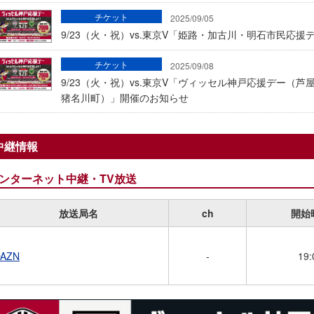
チケット
2025/09/05
9/23（火・祝）vs.東京V「姫路・加古川・明石市民応
チケット
2025/09/08
9/23（火・祝）vs.東京V「ヴィッセル神戸応援デー（
猪名川町）」開催のお知らせ
中継情報
ンターネット中継・TV放送
放送局名
ch
開始
DAZN
-
19: