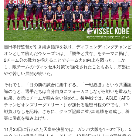
吉田孝行監督が引き続き指揮を執り、ディフェンディングチャンピ
オンとして臨んだ今シーズンは、「競争と共存」をテーマに掲げ、
2チーム分の戦力を揃えることでチーム力の向上を図った。しか
し、敵チームの“ヴィッセル対策”が強化されたこともあり、序盤は
やや苦しい展開が続いた。
それでも、「目の前の試合に集中する」「一戦必勝」という共通認
識のもと、選手たちは自分自身にフォーカスしながら戦いを重ねた
結果、次第にチームが噛み合い始めた。後半戦では、ACLE（AFC
チャンピオンズリーグエリート）が加わる過密日程の中でも、12
戦負けなしを記録。さらに、クラブ記録に並ぶ5連勝を達成し、着
実に勝点を積み上げた。
11月23日に行われた天皇杯決勝では、ガンバ大阪を1－0で下し、5
大会ぶりの優勝を果たした。そして、12月8日のJ1リーグ最終節で