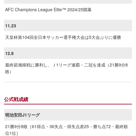
AFC Champions League Elite™ 2024/25開幕
11.23
天皇杯第104回全日本サッカー選手権大会は5大会ぶりに優勝
12.8
最終節湘南戦に勝利し、Ｊ1リーグ連覇・二冠を達成（21勝9分8
敗）
公式戦成績
明治安田J1リーグ
21勝9分8敗［61得点・36失点・得失点差25・勝ち点72・最終順
位1位］