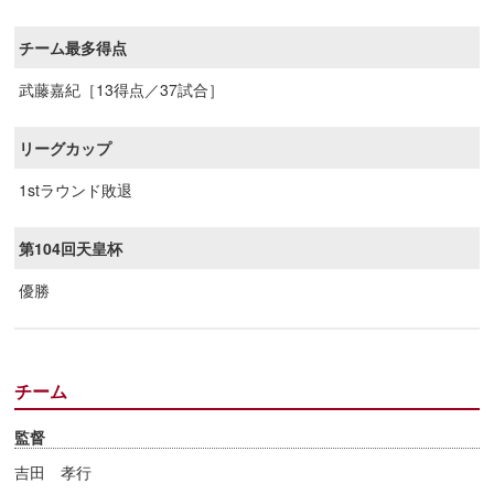
チーム最多得点
武藤嘉紀［13得点／37試合］
リーグカップ
1stラウンド敗退
第104回天皇杯
優勝
チーム
監督
吉田 孝行