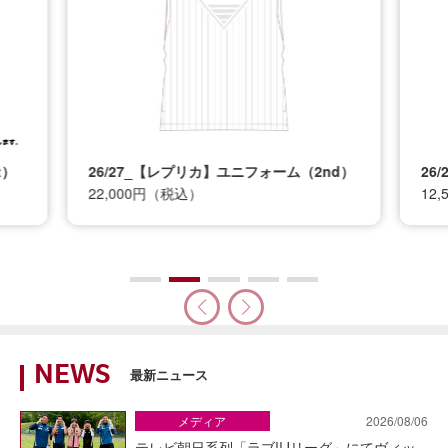
t）
26/27_【レプリカ】ユニフォーム（2nd）
26
22,000円（税込）
12
NEWS
最新ニュース
メディア
2026/08/06
テレビ朝日系列「ラブ!!Jリーグ」にてヴィッ