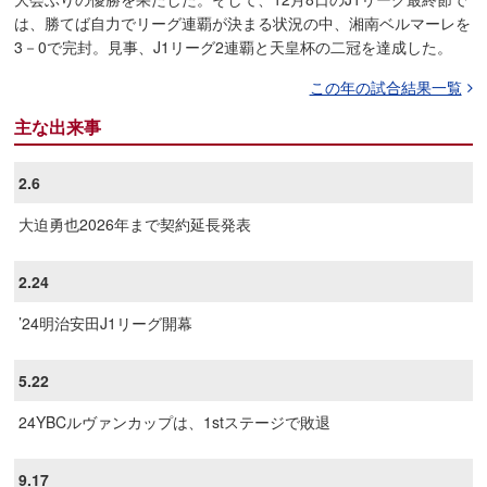
は、勝てば自力でリーグ連覇が決まる状況の中、湘南ベルマーレを
3－0で完封。見事、J1リーグ2連覇と天皇杯の二冠を達成した。
この年の試合結果一覧
主な出来事
2.6
大迫勇也2026年まで契約延長発表
2.24
’24明治安田J1リーグ開幕
5.22
24YBCルヴァンカップは、1stステージで敗退
9.17