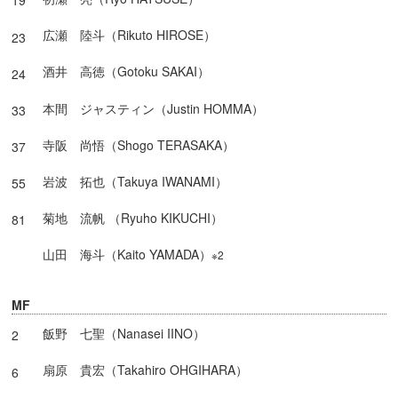
19
広瀬 陸斗（Rikuto HIROSE）
23
酒井 高徳（Gotoku SAKAI）
24
本間 ジャスティン（Justin HOMMA）
33
寺阪 尚悟（Shogo TERASAKA）
37
岩波 拓也（Takuya IWANAMI）
55
菊地 流帆 （Ryuho KIKUCHI）
81
山田 海斗（Kaito YAMADA）
※2
MF
飯野 七聖（Nanasei IINO）
2
扇原 貴宏（Takahiro OHGIHARA）
6