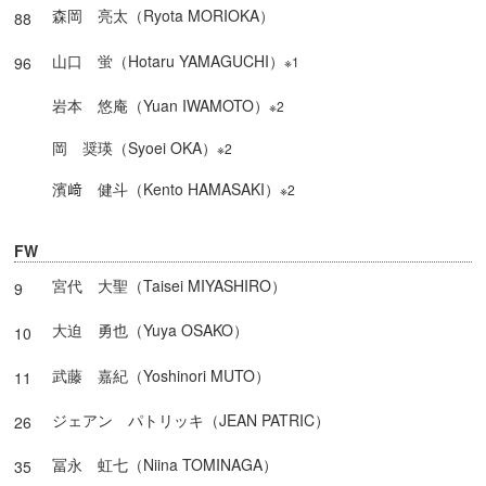
森岡 亮太（Ryota MORIOKA）
88
山口 蛍（Hotaru YAMAGUCHI）
※1
96
岩本 悠庵（Yuan IWAMOTO）
※2
岡 奨瑛（Syoei OKA）
※2
濱﨑 健斗（Kento HAMASAKI）
※2
FW
宮代 大聖（Taisei MIYASHIRO）
9
大迫 勇也（Yuya OSAKO）
10
武藤 嘉紀（Yoshinori MUTO）
11
ジェアン パトリッキ（JEAN PATRIC）
26
冨永 虹七（Niina TOMINAGA）
35