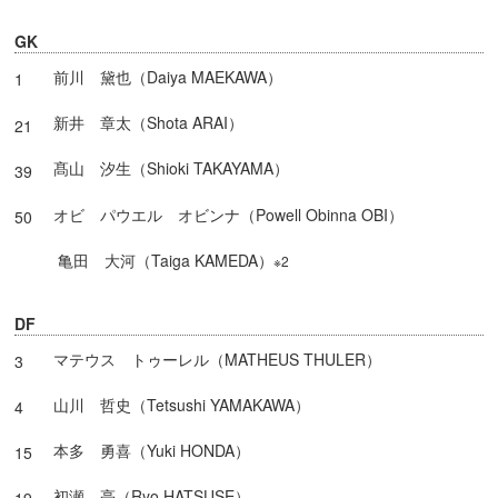
GK
前川 黛也（Daiya MAEKAWA）
1
新井 章太（Shota ARAI）
21
髙山 汐生（Shioki TAKAYAMA）
39
オビ パウエル オビンナ（Powell Obinna OBI）
50
亀田 大河（Taiga KAMEDA）
※2
DF
マテウス トゥーレル（MATHEUS THULER）
3
山川 哲史（Tetsushi YAMAKAWA）
4
本多 勇喜（Yuki HONDA）
15
初瀬 亮（Ryo HATSUSE）