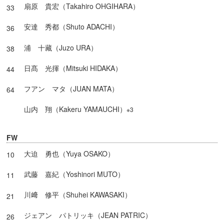
扇原 貴宏（Takahiro OHGIHARA）
33
安達 秀都（Shuto ADACHI）
36
浦 十藏（Juzo URA）
38
日髙 光揮（Mitsuki HIDAKA）
44
フアン マタ（JUAN MATA）
64
山内 翔（Kakeru YAMAUCHI）
※3
FW
大迫 勇也（Yuya OSAKO）
10
武藤 嘉紀（Yoshinori MUTO）
11
川﨑 修平（Shuhei KAWASAKI）
21
ジェアン パトリッキ（JEAN PATRIC）
26