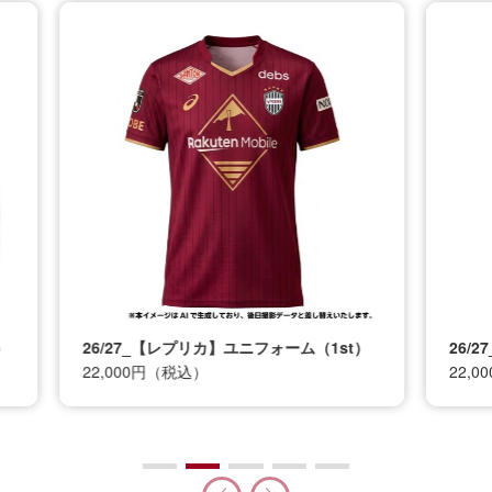
t）
26/27_【レプリカ】ユニフォーム（2nd）
26
22,000円（税込）
12