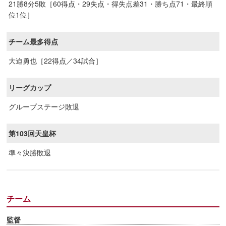
21勝8分5敗［60得点・29失点・得失点差31・勝ち点71・最終順
位1位］
チーム最多得点
大迫勇也［22得点／34試合］
リーグカップ
グループステージ敗退
第103回天皇杯
準々決勝敗退
チーム
監督