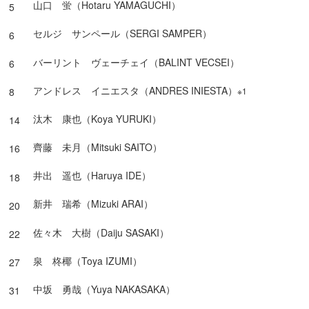
山口 蛍（Hotaru YAMAGUCHI）
5
セルジ サンペール（SERGI SAMPER）
6
バーリント ヴェーチェイ（BALINT VECSEI）
6
アンドレス イニエスタ（ANDRES INIESTA）
※1
8
汰木 康也（Koya YURUKI）
14
齊藤 未月（Mitsuki SAITO）
16
井出 遥也（Haruya IDE）
18
新井 瑞希（Mizuki ARAI）
20
佐々木 大樹（Daiju SASAKI）
22
泉 柊椰（Toya IZUMI）
27
中坂 勇哉（Yuya NAKASAKA）
31