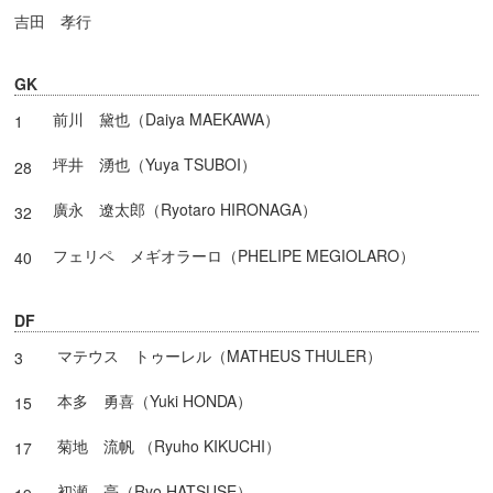
吉田 孝行
GK
前川 黛也（Daiya MAEKAWA）
1
坪井 湧也（Yuya TSUBOI）
28
廣永 遼太郎（Ryotaro HIRONAGA）
32
フェリペ メギオラーロ（PHELIPE MEGIOLARO）
40
DF
マテウス トゥーレル（MATHEUS THULER）
3
本多 勇喜（Yuki HONDA）
15
菊地 流帆 （Ryuho KIKUCHI）
17
初瀬 亮（Ryo HATSUSE）