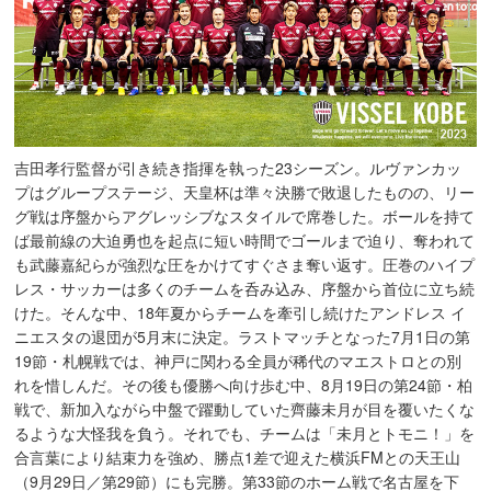
吉田孝行監督が引き続き指揮を執った23シーズン。ルヴァンカッ
プはグループステージ、天皇杯は準々決勝で敗退したものの、リー
グ戦は序盤からアグレッシブなスタイルで席巻した。ボールを持て
ば最前線の大迫勇也を起点に短い時間でゴールまで迫り、奪われて
も武藤嘉紀らが強烈な圧をかけてすぐさま奪い返す。圧巻のハイプ
レス・サッカーは多くのチームを呑み込み、序盤から首位に立ち続
けた。そんな中、18年夏からチームを牽引し続けたアンドレス イ
ニエスタの退団が5月末に決定。ラストマッチとなった7月1日の第
19節・札幌戦では、神戸に関わる全員が稀代のマエストロとの別
れを惜しんだ。その後も優勝へ向け歩む中、8月19日の第24節・柏
戦で、新加入ながら中盤で躍動していた齊藤未月が目を覆いたくな
るような大怪我を負う。それでも、チームは「未月とトモニ！」を
合言葉により結束力を強め、勝点1差で迎えた横浜FMとの天王山
（9月29日／第29節）にも完勝。第33節のホーム戦で名古屋を下