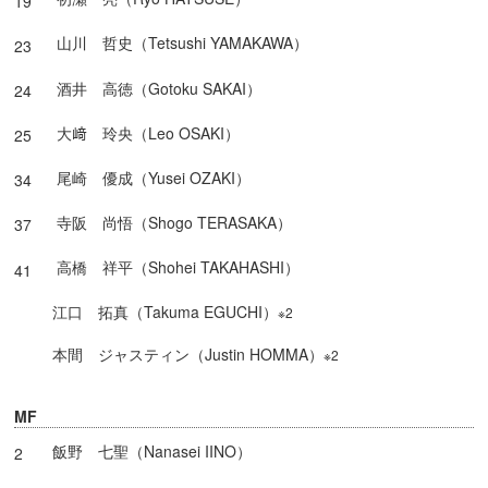
19
山川 哲史（Tetsushi YAMAKAWA）
23
酒井 高徳（Gotoku SAKAI）
24
大﨑 玲央（Leo OSAKI）
25
尾崎 優成（Yusei OZAKI）
34
寺阪 尚悟（Shogo TERASAKA）
37
高橋 祥平（Shohei TAKAHASHI）
41
江口 拓真（Takuma EGUCHI）
※2
本間 ジャスティン（Justin HOMMA）
※2
MF
飯野 七聖（Nanasei IINO）
2