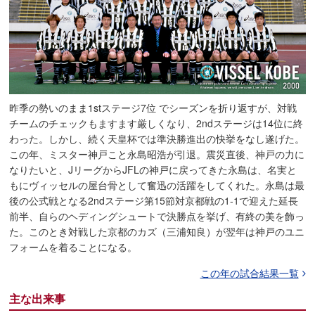
昨季の勢いのまま1stステージ7位 でシーズンを折り返すが、対戦
チームのチェックもますます厳しくなり、2ndステージは14位に終
わった。しかし、続く天皇杯では準決勝進出の快挙をなし遂げた。
この年、ミスター神戸こと永島昭浩が引退。震災直後、神戸の力に
なりたいと、JリーグからJFLの神戸に戻ってきた永島は、名実と
もにヴィッセルの屋台骨として奮迅の活躍をしてくれた。永島は最
後の公式戦となる2ndステージ第15節対京都戦の1-1で迎えた延長
前半、自らのヘディングシュートで決勝点を挙げ、有終の美を飾っ
た。このとき対戦した京都のカズ（三浦知良）が翌年は神戸のユニ
フォームを着ることになる。
この年の試合結果一覧
主な出来事