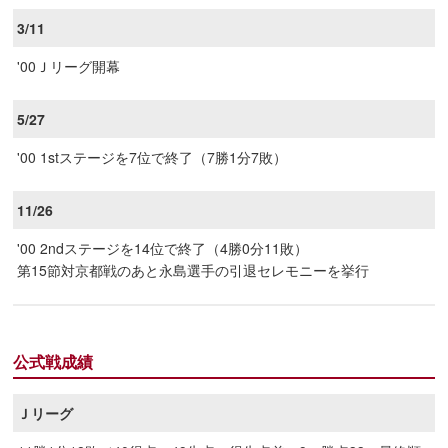
3/11
'00Ｊリーグ開幕
5/27
'00 1stステージを7位で終了（7勝1分7敗）
11/26
'00 2ndステージを14位で終了（4勝0分11敗）
第15節対京都戦のあと永島選手の引退セレモニーを挙行
公式戦成績
Ｊリーグ