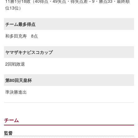
11勝1分18敗（40得点・49失点・得失点差－9・勝点33・最終順
位13位）
チーム最多得点
和多田充寿 8点
ヤマザキナビスコカップ
2回戦敗退
第80回天皇杯
準決勝進出
チーム
監督