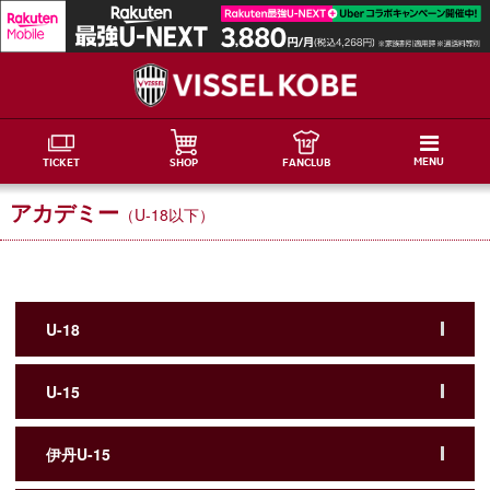
MENU
TICKET
SHOP
FANCLUB
アカデミー
（U-18以下）
U-18
U-15
伊丹U-15