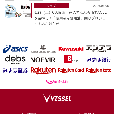
クラブ
2026/08/05
8/29（土）C大阪戦 家のてんぷら油でACLE
を後押し！「使用済み食用油」回収プロジェ
クトのお知らせ
クラブ情報
サイトについて