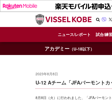
Se
Vib
X
arc
er
ニュース/レポート
試合/練
h
アカデミー
（U-18以下）
2023年8月8日
U-12 Aチーム「JFAバーモント
8月8日（火）に行われました、「JFAバーモン