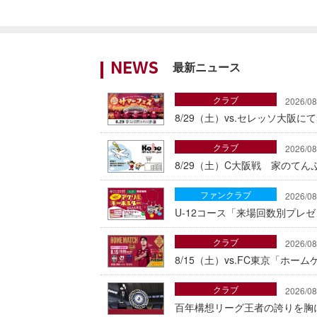
最新ニュース
NEWS
クラブ
2026/08
8/29（土）vs.セレッソ大阪
クラブ
2026/08
8/29（土）C大阪戦 家のて
ファンクラブ
2026/08
U-12コース「来場回数別プレ
クラブ
2026/08
8/15（土）vs.FC東京「ホ
クラブ
2026/08
百年構想リーグ王者の誇りを胸