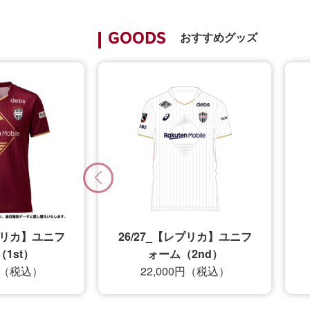
おすすめグッズ
GOODS
レプリカ】ユニフ
26/27_キッズTシャツ
2nd）
12,500円（税込）
0円（税込）