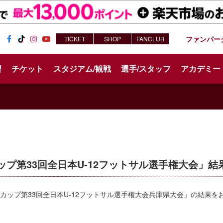
ファンパー
TICKET
SHOP
FANCLUB
Fac
Tik
Inst
You
ebo
Tok
agr
tub
習
チケット
スタジアム/観戦
選手/スタッフ
アカデミー
ok
am
e
カップ第33回全日本U-12フットサル選手権大会」結果
トカップ第33回全日本U-12フットサル選手権大会兵庫県大会」の結果