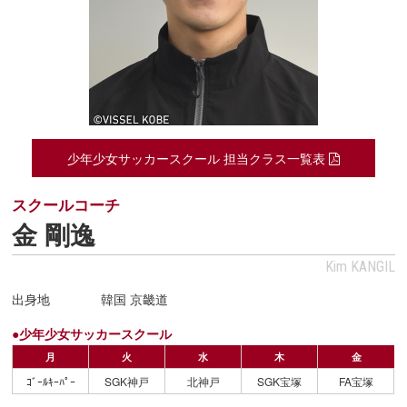
少年少女サッカースクール 担当クラス一覧表
スクールコーチ
金 剛逸
Kim KANGIL
出身地
韓国 京畿道
●少年少女サッカースクール
月
火
水
木
金
ｺﾞｰﾙｷｰﾊﾟｰ
SGK神戸
北神戸
SGK宝塚
FA宝塚