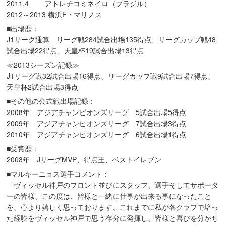
2011.4 アトレチコミネイロ（ブラジル）
2012～2013 横浜F・マリノス
■出場歴：
J1リーグ通算 リーグ戦284試合出場135得点、リーグカップ戦48
試合出場22得点、天皇杯19試合出場13得点
≪2013シーズン記録≫
J1リーグ戦32試合出場16得点、リーグカップ戦9試合出場7得点、
天皇杯2試合出場3得点
■その他の公式戦出場記録：
2008年 アジアチャンピオンズリーグ 5試合出場5得点
2009年 アジアチャンピオンズリーグ 7試合出場3得点
2010年 アジアチャンピオンズリーグ 6試合出場1得点
■受賞歴：
2008年 JリーグMVP、得点王、ベストイレブン
■マルキーニョス選手コメント：
「ヴィッセル神戸のフロント並びにスタッフ、選手そしてサポータ
ーの皆様、この度は、皆様と一緒に仕事が出来る事になったこと
を、心より嬉しく思っております。これまでに私が各クラブで培っ
た経験をヴィッセル神戸で思う存分に発揮し、皆様と喜びを分かち