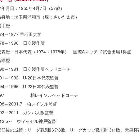
生年月日：1955年4月7日（57歳）
出身地：埼玉県浦和市（現：さいたま市）
選手歴：
974～1977 早稲田大学
978～1990 日立製作所
代表歴：日本代表（1974～1978年） 国際Aマッチ12試合出場1得点
指導歴：
990～1991 日立製作所ヘッドコーチ
991～1992 U-20日本代表監督
994～1996 U-23日本代表監督
997 柏レイソルヘッドコーチ
998～2001.7 柏レイソル監督
002～2011 ガンバ大阪監督
012.5～ ヴィッセル神戸監督
就任後の成績：リーグ戦5勝6分8敗、リーグカップ戦1勝1分1敗、天皇杯