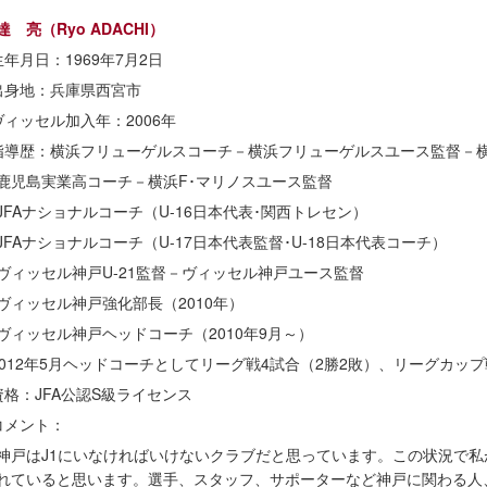
達 亮（Ryo ADACHI）
生年月日：1969年7月2日
出身地：兵庫県西宮市
ヴィッセル加入年：2006年
指導歴：横浜フリューゲルスコーチ－横浜フリューゲルスユース監督－横
鹿児島実業高コーチ－横浜F･マリノスユース監督
JFAナショナルコーチ（U-16日本代表･関西トレセン）
JFAナショナルコーチ（U-17日本代表監督･U-18日本代表コーチ）
ヴィッセル神戸U-21監督－ヴィッセル神戸ユース監督
ヴィッセル神戸強化部長（2010年）
ヴィッセル神戸ヘッドコーチ（2010年9月～）
2012年5月ヘッドコーチとしてリーグ戦4試合（2勝2敗）、リーグカッ
資格：JFA公認S級ライセンス
コメント：
神戸はJ1にいなければいけないクラブだと思っています。この状況で
れていると思います。選手、スタッフ、サポーターなど神戸に関わる人