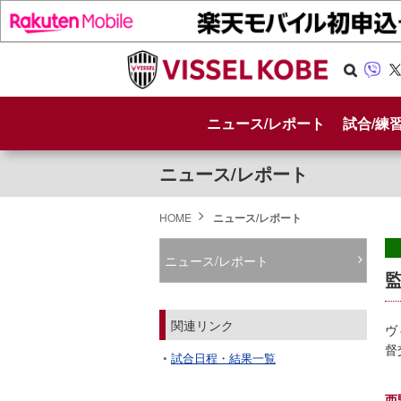
Se
Vib
X
arc
er
ニュース/レポート
試合/練
h
ニュース/レポート
HOME
ニュース/レポート
ニュース/レポート
関連リンク
ヴ
督
試合日程・結果一覧
西