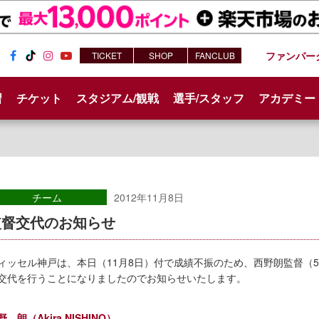
ファンパー
TICKET
SHOP
FANCLUB
Fac
Tik
Inst
You
ebo
Tok
agr
tub
習
チケット
スタジアム/観戦
選手/スタッフ
アカデミー
ok
am
e
チーム
2012年11月8日
監督交代のお知らせ
ィッセル神戸は、本日（11月8日）付で成績不振のため、西野朗監督（5
交代を行うことになりましたのでお知らせいたします。
野 朗（Akira NISHINO）