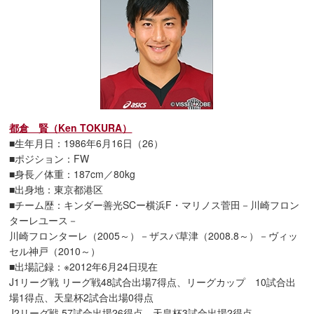
都倉 賢（Ken TOKURA）
■生年月日：1986年6月16日（26）
■ポジション：FW
■身長／体重：187cm／80kg
■出身地：東京都港区
■チーム歴：キンダー善光SCー横浜F・マリノス菅田－川崎フロン
ターレユース－
川崎フロンターレ（2005～）－ザスパ草津（2008.8～）－ヴィッ
セル神戸（2010～）
■出場記録：※2012年6月24日現在
J1リーグ戦 リーグ戦48試合出場7得点、リーグカップ 10試合出
場1得点、天皇杯2試合出場0得点
J2リーグ戦 57試合出場26得点、天皇杯3試合出場2得点