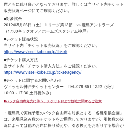
席ともに残り僅かとなっております。詳しくは当サイト内チケット
販売状況ページにてご確認ください。
■対象試合：
2012年5月26日（土）J1リーグ第13節 vs.鹿島アントラーズ
（17:00キックオフ／ホームズスタジアム神戸）
■チケット販売状況：
当サイト内「チケット販売状況」をご確認ください。
https://www.vissel-kobe.co.jp/ticket/
■チケット購入方法：
当サイト内「チケット購入方法」をご確認ください。
https://www.vissel-kobe.co.jp/ticket/agency/
■チケットに関するお問い合わせ：
ヴィッセル神戸チケットセンター TEL:078-651-1222（受付：
10:00～17:30 土日祝休み）
■バック自由席完売に伴う、チケットおよび観戦に関するご注意
・鹿島戦で実施予定のバック自由席を対象とする「各種引換企画」
は、来場見込み数のチケットをご用意しておりますが、引換数の状
況によっては他のお席に振り替えや、引き換えをお断りする場合が