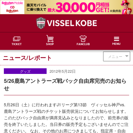
MENU
TICKET
SHOP
FANCLUB
ニュース/レポート
メニュー
2012年5月22日
グッズ
5/26鹿島アントラーズ戦バック自由席完売のお知ら
せ
5月26日（土）に行われますJ1リーグ第13節 ヴィッセル神戸vs.
鹿島アントラーズ戦のチケット販売状況についてお知らせします。
このたびバック自由席が満席見込みとなりましたので、前売券の販
売を終了いたしました。当日券の販売予定もございませんのでご注
意ください。 なお、その他のお席につきましても、指定席・自由