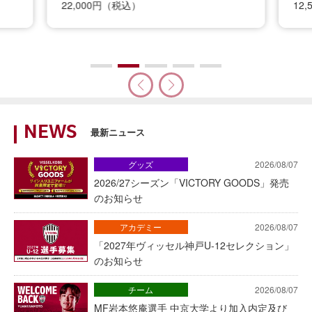
22,000円（税込）
12
NEWS
最新ニュース
グッズ
2026/08/07
2026/27シーズン「VICTORY GOODS」発売
のお知らせ
アカデミー
2026/08/07
「2027年ヴィッセル神戸U-12セレクション」
のお知らせ
チーム
2026/08/07
MF岩本悠庵選手 中京大学より加入内定及び