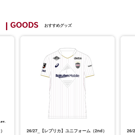
GOODS
おすすめグッズ
t）
26/27_【レプリカ】ユニフォーム（2nd）
26