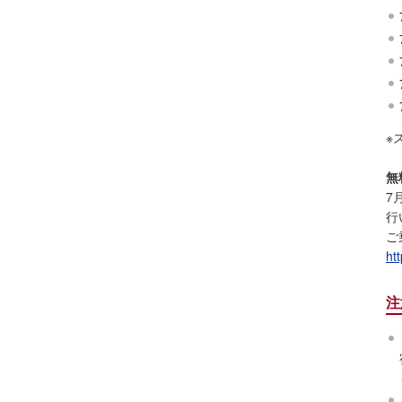
※
無
7
行
ご
ht
注