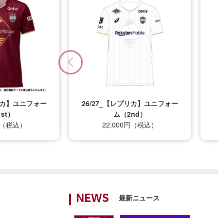
プリカ】ユニフォー
26/27_キッズTシャツ
nd）
12,500円（税込）
0円（税込）
最新ニュース
NEWS