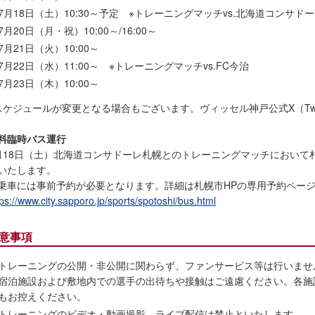
7月18日（土）10:30～予定 ※トレーニングマッチvs.北海道コンサド
7月20日（月・祝）10:00～/16:00～
7月21日（火）10:00～
7月22日（水）11:00～ ※トレーニングマッチvs.FC今治
7月23日（木）10:00～
スケジュールが変更となる場合もございます。ヴィッセル神戸公式X（Twi
料臨時バス運行
月18日（土）北海道コンサドーレ札幌とのトレーニングマッチにおいて
いたします。
乗車には事前予約が必要となります。詳細は札幌市HPの専用予約ペー
tps://www.city.sapporo.jp/sports/spotoshi/bus.html
意事項
トレーニングの公開・非公開に関わらず、ファンサービス等は行いませ
宿泊施設および敷地内での選手の出待ちや接触はご遠慮ください。各施
もお控えください。
トレーニングのビデオ・動画撮影、ライブ配信は禁止といたします。