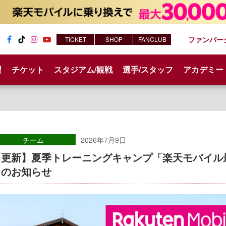
ファンパー
TICKET
SHOP
FANCLUB
Fac
Tik
Inst
You
ebo
Tok
agr
tub
習
チケット
スタジアム/観戦
選手/スタッフ
アカデミー
ok
am
e
チーム
2026年7月9日
【更新】夏季トレーニングキャンプ「楽天モバイル最
日のお知らせ