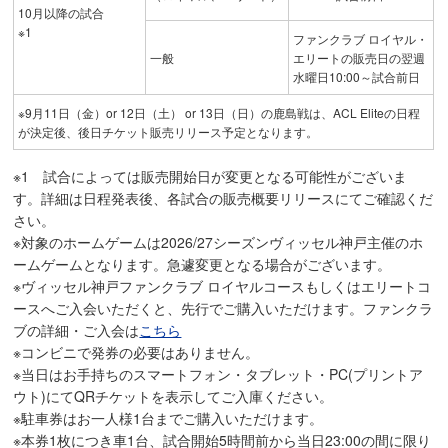
10月以降の試合
※1
ファンクラブ ロイヤル・
一般
エリートの販売日の翌週
水曜日10:00～試合前日
※9月11日（金）or 12日（土） or 13日（日）の鹿島戦は、ACL Eliteの日程
が決定後、後日チケット販売リリース予定となります。
※1 試合によっては販売開始日が変更となる可能性がございま
す。詳細は日程発表後、各試合の販売概要リリースにてご確認くだ
さい。
※対象のホームゲームは2026/27シーズンヴィッセル神戸主催のホ
ームゲームとなります。急遽変更となる場合がございます。
※ヴィッセル神戸ファンクラブ ロイヤルコースもしくはエリートコ
ースへご入会いただくと、先行でご購入いただけます。ファンクラ
ブの詳細・ご入会は
こちら
※コンビニで発券の必要はありません。
※当日はお手持ちのスマートフォン・タブレット・PC(プリントア
ウト)にてQRチケットを表示してご入庫ください。
※駐車券はお一人様1台までご購入いただけます。
※本券1枚につき車1台、試合開始5時間前から当日23:00の間に限り