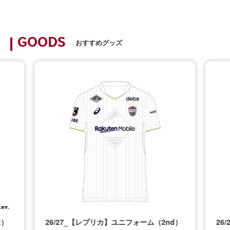
GOODS
おすすめグッズ
t）
26/27_【レプリカ】ユニフォーム（2nd）
26