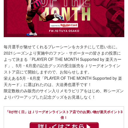
毎月選手が魅せてくれるプレーシーンをカタチにして思い出に。
2021シーズンより実施中のファン・サポーターの皆さまの投票に
よって決まる「PLAYER OF THE MONTH Supported by 楽天カー
ド」、5月・6月度の記念グッズの受注販売をＪリーグオンライン
ストア店にて開始しますので、お知らせします。
栄えある5月・6月度「PLAYER OF THE MONTH Supported by 楽
天カード」に選ばれたのは、大迫勇也選手です！
限定数枚のみ販売のサイン入りメモラビリアをはじめ、昨シーズン
よりパワーアップした記念グッズをお見逃しなく！
「0が付く日」はＪリーグオンラインストア店でのお買い物が楽天ポイント3
倍！