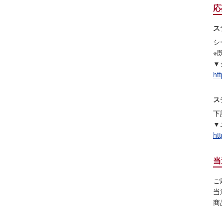
応
ス
シ
※
▼
htt
ス
下
▼
ht
当
ご
当
商