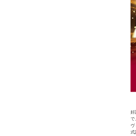
好
で
ヴ
式