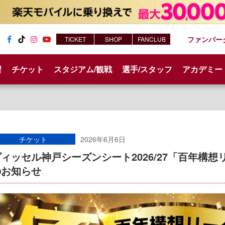
ファンパー
TICKET
SHOP
FANCLUB
Fac
Tik
Inst
You
ebo
Tok
agr
tub
習
チケット
スタジアム/観戦
選手/スタッフ
アカデミー
ok
am
e
チケット
2026年6月6日
ヴィッセル神戸シーズンシート2026/27「百年構
のお知らせ