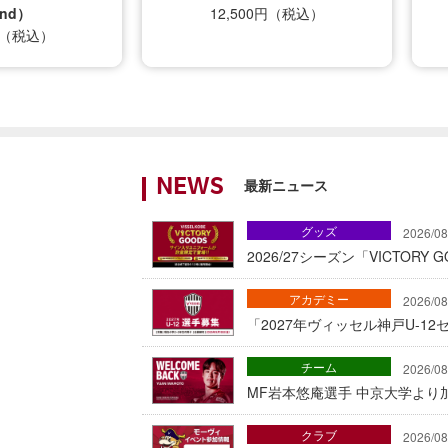
nd）
12,500円（税込）
0円（税込）
最新ニュース
NEWS
グッズ
2026/08
2026/27シーズン「VICTOR
アカデミー
2026/08
「2027年ヴィッセル神戸U-1
チーム
2026/08
MF岩本悠庵選手 中京大学より加
クラブ
2026/08