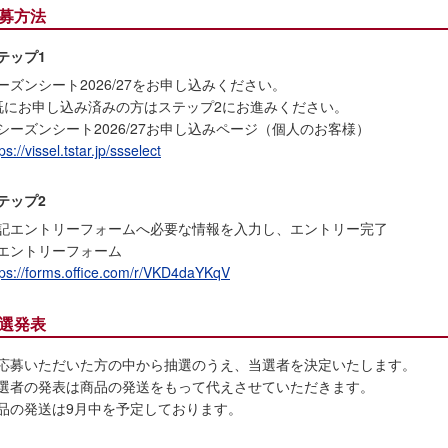
募方法
テップ1
ーズンシート2026/27をお申し込みください。
既にお申し込み済みの方はステップ2にお進みください。
シーズンシート2026/27お申し込みページ（個人のお客様）
ps://vissel.tstar.jp/ssselect
テップ2
記エントリーフォームへ必要な情報を入力し、エントリー完了
エントリーフォーム
tps://forms.office.com/r/VKD4daYKqV
選発表
応募いただいた方の中から抽選のうえ、当選者を決定いたします。
選者の発表は商品の発送をもって代えさせていただきます。
品の発送は9月中を予定しております。