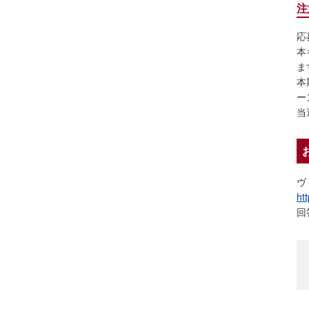
注
応
本
ま
本
ー
当
ヴ
ht
回