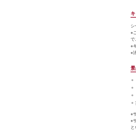
キ
シ
※
で
※
※
景
※
※
と