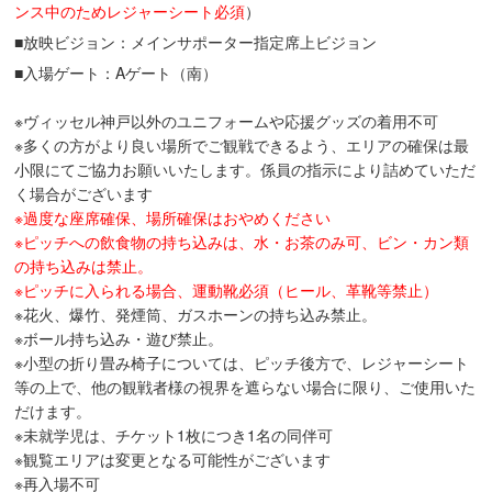
ンス中のためレジャーシート必須
）
■放映ビジョン：メインサポーター指定席上ビジョン
■入場ゲート：Aゲート（南）
※ヴィッセル神戸以外のユニフォームや応援グッズの着用不可
※多くの方がより良い場所でご観戦できるよう、エリアの確保は最
小限にてご協力お願いいたします。係員の指示により詰めていただ
く場合がございます
※過度な座席確保、場所確保はおやめください
※ピッチへの飲食物の持ち込みは、水・お茶のみ可、ビン・カン類
の持ち込みは禁止。
※ピッチに入られる場合、運動靴必須（ヒール、革靴等禁止）
※花火、爆竹、発煙筒、ガスホーンの持ち込み禁止。
※ボール持ち込み・遊び禁止。
※小型の折り畳み椅子については、ピッチ後方で、レジャーシート
等の上で、他の観戦者様の視界を遮らない場合に限り、ご使用いた
だけます。
※未就学児は、チケット1枚につき1名の同伴可
※観覧エリアは変更となる可能性がございます
※再入場不可