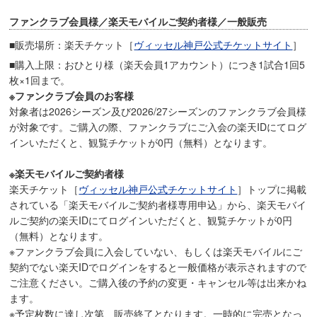
ファンクラブ会員様／楽天モバイルご契約者様／一般販売
■販売場所：楽天チケット［
ヴィッセル神戸公式チケットサイト
］
■購入上限：おひとり様（楽天会員1アカウント）につき1試合1回5
枚×1回まで。
※ファンクラブ会員のお客様
対象者は2026シーズン及び2026/27シーズンのファンクラブ会員様
が対象です。ご購入の際、ファンクラブにご入会の楽天IDにてログ
インいただくと、観覧チケットが0円（無料）となります。
※楽天モバイルご契約者様
楽天チケット［
ヴィッセル神戸公式チケットサイト
］トップに掲載
されている「楽天モバイルご契約者様専用申込」から、楽天モバイ
ルご契約の楽天IDにてログインいただくと、観覧チケットが0円
（無料）となります。
※ファンクラブ会員に入会していない、もしくは楽天モバイルにご
契約でない楽天IDでログインをすると一般価格が表示されますので
ご注意ください。ご購入後の予約の変更・キャンセル等は出来かね
ます。
※予定枚数に達し次第、販売終了となります。一時的に完売となっ