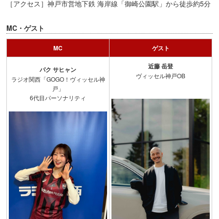
［アクセス］神戸市営地下鉄 海岸線「御崎公園駅」から徒歩約5分
MC・ゲスト
MC
ゲスト
近藤 岳登
パク サヒャン
ヴィッセル神戸OB
ラジオ関西「GOGO！ヴィッセル神
戸」
6代目パーソナリティ