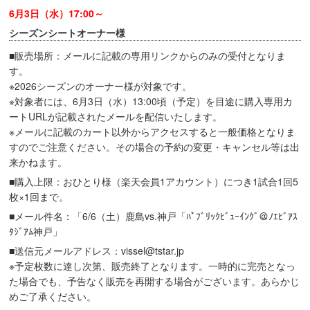
6月3日（水）17:00～
シーズンシートオーナー様
■販売場所：メールに記載の専用リンクからのみの受付となりま
す。
※2026シーズンのオーナー様が対象です。
※対象者には、6月3日（水）13:00頃（予定）を目途に購入専用カ
ートURLが記載されたメールを配信いたします。
※メールに記載のカート以外からアクセスすると一般価格となりま
すのでご注意ください。その場合の予約の変更・キャンセル等は出
来かねます。
■購入上限：おひとり様（楽天会員1アカウント）につき1試合1回5
枚×1回まで。
■メール件名：「6/6（土）鹿島vs.神戸「ﾊﾟﾌﾞﾘｯｸﾋﾞｭｰｲﾝｸﾞ＠ﾉｴﾋﾞｱｽ
ﾀｼﾞｱﾑ神戸」
■送信元メールアドレス：vissel@tstar.jp
※予定枚数に達し次第、販売終了となります。一時的に完売となっ
た場合でも、予告なく販売を再開する場合がございます。あらかじ
めご了承ください。