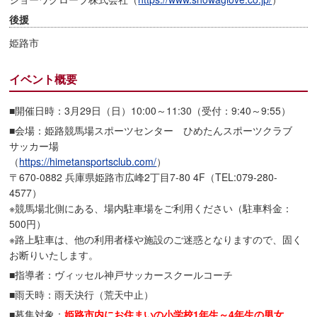
後援
姫路市
イベント概要
■開催日時：3月29日（日）10:00～11:30（受付：9:40～9:55）
■会場：姫路競馬場スポーツセンター ひめたんスポーツクラブ
サッカー場
（
https://himetansportsclub.com/
）
〒670-0882 兵庫県姫路市広峰2丁目7-80 4F（TEL:079-280-
4577）
※競馬場北側にある、場内駐車場をご利用ください（駐車料金：
500円）
※路上駐車は、他の利用者様や施設のご迷惑となりますので、固く
お断りいたします。
■指導者：ヴィッセル神戸サッカースクールコーチ
■雨天時：雨天決行（荒天中止）
■募集対象：
姫路市内にお住まいの小学校1年生～4年生の男女