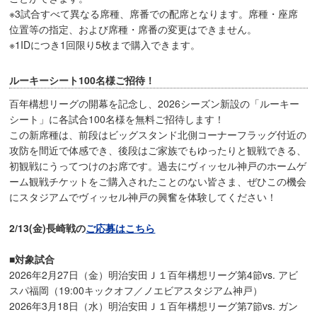
※3試合すべて異なる席種、席番での配席となります。席種・座席
位置等の指定、および席種・席番の変更はできません。
※1IDにつき1回限り5枚まで購入できます。
ルーキーシート100名様ご招待！
百年構想リーグの開幕を記念し、2026シーズン新設の「ルーキー
シート」に各試合100名様を無料ご招待します！
この新席種は、前段はビッグスタンド北側コーナーフラッグ付近の
攻防を間近で体感でき、後段はご家族でもゆったりと観戦できる、
初観戦にうってつけのお席です。過去にヴィッセル神戸のホームゲ
ーム観戦チケットをご購入されたことのない皆さま、ぜひこの機会
にスタジアムでヴィッセル神戸の興奮を体験してください！
2/13(金)長崎戦の
ご応募はこちら
■対象試合
2026年2月27日（金）明治安田Ｊ１百年構想リーグ第4節vs. アビ
スパ福岡（19:00キックオフ／ノエビアスタジアム神戸）
2026年3月18日（水）明治安田Ｊ１百年構想リーグ第7節vs. ガン