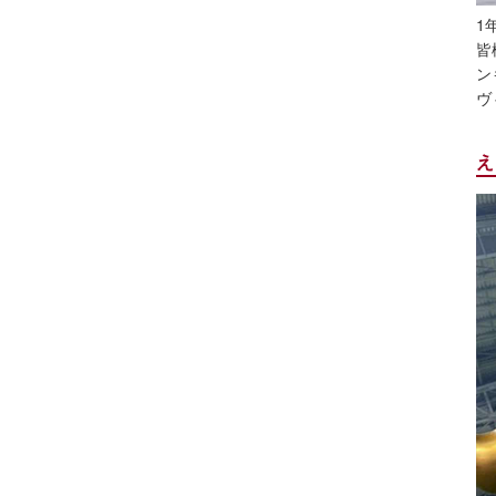
1
皆
ン
ヴ
え