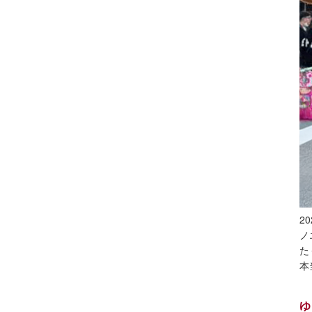
2
ノ
た
本
ゆ