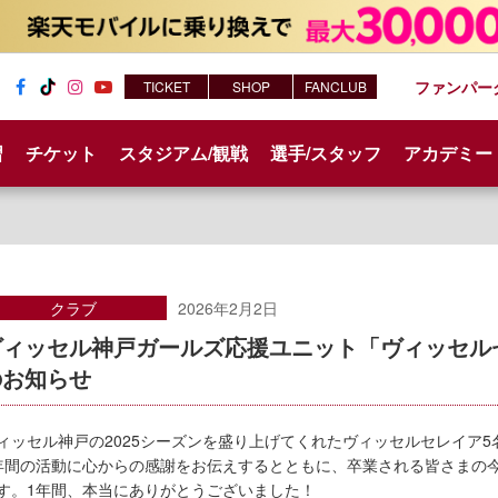
ファンパー
TICKET
SHOP
FANCLUB
Fac
Tik
Inst
You
ebo
Tok
agr
tub
習
チケット
スタジアム/観戦
選手/スタッフ
アカデミー
ok
am
e
クラブ
2026年2月2日
ヴィッセル神戸ガールズ応援ユニット「ヴィッセルセ
のお知らせ
ィッセル神戸の2025シーズンを盛り上げてくれたヴィッセルセレイア
年間の活動に心からの感謝をお伝えするとともに、卒業される皆さまの
す。1年間、本当にありがとうございました！