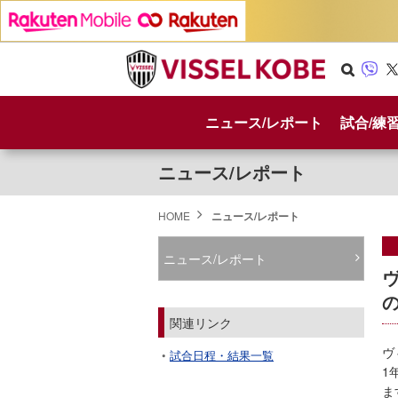
Se
Vib
X
arc
er
ニュース/レポート
試合/練
h
ニュース/レポート
HOME
ニュース/レポート
ニュース/レポート
関連リンク
ヴ
試合日程・結果一覧
1
ま