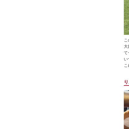
こ
大
て
い
こ
り