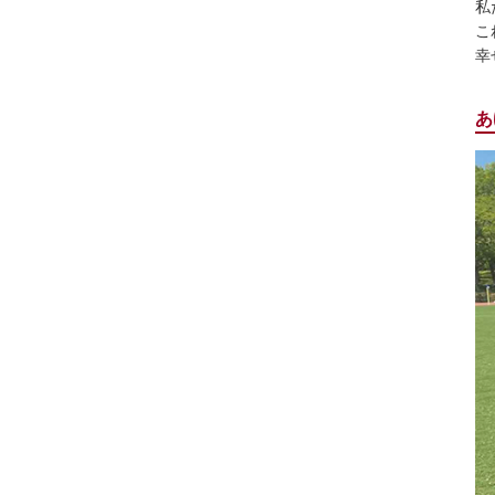
私
こ
幸
あ