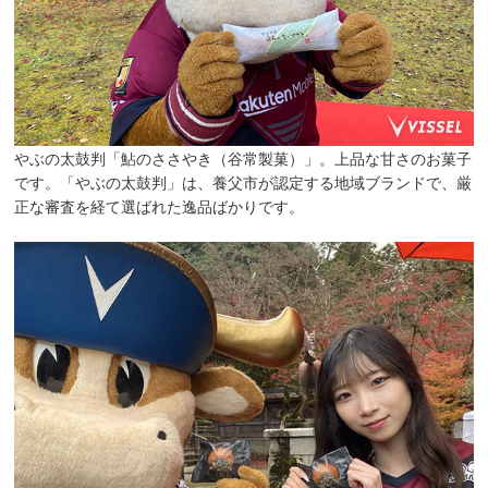
やぶの太鼓判「鮎のささやき（谷常製菓）」。上品な甘さのお菓子
です。「やぶの太鼓判」は、養父市が認定する地域ブランドで、厳
正な審査を経て選ばれた逸品ばかりです。