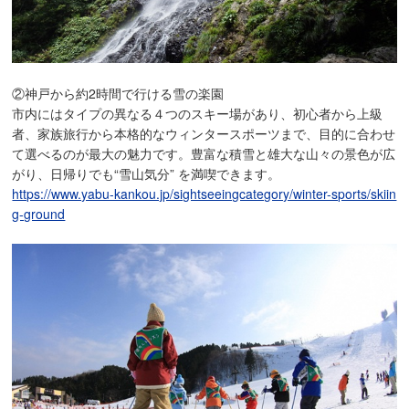
②神戸から約2時間で行ける雪の楽園
市内にはタイプの異なる４つのスキー場があり、初心者から上級
者、家族旅行から本格的なウィンタースポーツまで、目的に合わせ
て選べるのが最大の魅力です。豊富な積雪と雄大な山々の景色が広
がり、日帰りでも“雪山気分” を満喫できます。
https://www.yabu-kankou.jp/sightseeingcategory/winter-sports/skiin
g-ground