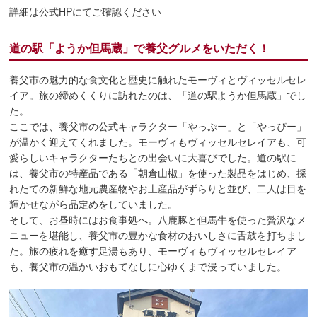
詳細は公式HPにてご確認ください
道の駅「ようか但馬蔵」で養父グルメをいただく！
養父市の魅力的な食文化と歴史に触れたモーヴィとヴィッセルセレ
イア。旅の締めくくりに訪れたのは、「道の駅ようか但馬蔵」でし
た。
ここでは、養父市の公式キャラクター「やっぷー」と「やっぴー」
が温かく迎えてくれました。モーヴィもヴィッセルセレイアも、可
愛らしいキャラクターたちとの出会いに大喜びでした。道の駅に
は、養父市の特産品である「朝倉山椒」を使った製品をはじめ、採
れたての新鮮な地元農産物やお土産品がずらりと並び、二人は目を
輝かせながら品定めをしていました。
そして、お昼時にはお食事処へ。八鹿豚と但馬牛を使った贅沢なメ
ニューを堪能し、養父市の豊かな食材のおいしさに舌鼓を打ちまし
た。旅の疲れを癒す足湯もあり、モーヴィもヴィッセルセレイア
も、養父市の温かいおもてなしに心ゆくまで浸っていました。