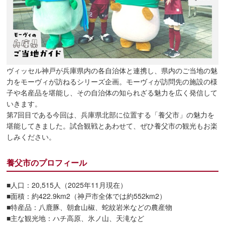
ヴィッセル神戸が兵庫県内の各自治体と連携し、県内のご当地の魅
力をモーヴィが訪ねるシリーズ企画。モーヴィが訪問先の施設の様
子や名産品を堪能し、その自治体の知られざる魅力を広く発信して
いきます。
第7回目である今回は、兵庫県北部に位置する「養父市」の魅力を
堪能してきました。試合観戦とあわせて、ぜひ養父市の観光もお楽
しみください。
養父市のプロフィール
■人口：20,515人（2025年11月現在）
■面積：約422.9km2（神戸市全体では約552km2）
■特産品：八鹿豚、朝倉山椒、蛇紋岩米などの農産物
■主な観光地：ハチ高原、氷ノ山、天滝など