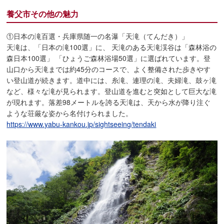
養父市その他の魅力
①日本の滝百選・兵庫県随一の名瀑「天滝（てんだき）」
天滝は、「日本の滝100選」に、 天滝のある天滝渓谷は「森林浴の
森日本100選」 「ひょうご森林浴場50選」に選ばれています。登
山口から天滝までは約45分のコースで、よく整備された歩きやす
い登山道が続きます。道中には、糸滝、連理の滝、夫婦滝、鼓ヶ滝
など、様々な滝が見られます。登山道を進むと突如として巨大な滝
が現れます。落差98メートルを誇る天滝は、天から水が降り注ぐ
ような荘厳な姿から名付けられました。
https://www.yabu-kankou.jp/sightseeing/tendaki