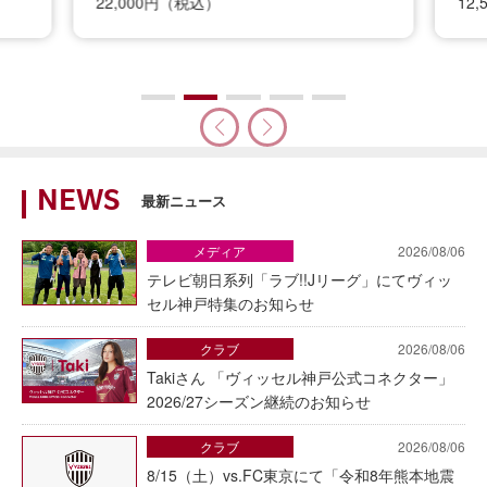
12,500円（税込）
2,
NEWS
最新ニュース
メディア
2026/08/06
テレビ朝日系列「ラブ!!Jリーグ」にてヴィッ
セル神戸特集のお知らせ
クラブ
2026/08/06
Takiさん 「ヴィッセル神戸公式コネクター」
2026/27シーズン継続のお知らせ
クラブ
2026/08/06
8/15（土）vs.FC東京にて「令和8年熊本地震