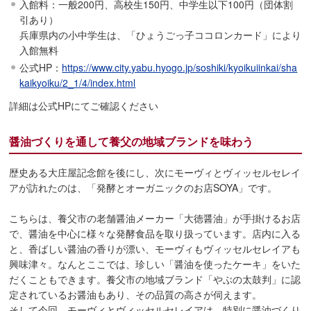
入館料：一般200円、高校生150円、中学生以下100円（団体割
引あり）
兵庫県内の小中学生は、「ひょうごっ子ココロンカード」により
入館無料
公式HP：
https://www.city.yabu.hyogo.jp/soshiki/kyoikuiinkai/sha
kaikyoiku/2_1/4/index.html
詳細は公式HPにてご確認ください
醤油づくりを通して養父の地域ブランドを味わう
歴史ある大庄屋記念館を後にし、次にモーヴィとヴィッセルセレイ
アが訪れたのは、「発酵とオーガニックのお店SOYA」です。
こちらは、養父市の老舗醤油メーカー「大徳醤油」が手掛けるお店
で、醤油を中心に様々な発酵食品を取り扱っています。店内に入る
と、香ばしい醤油の香りが漂い、モーヴィもヴィッセルセレイアも
興味津々。なんとここでは、珍しい「醤油を使ったケーキ」をいた
だくこともできます。養父市の地域ブランド「やぶの太鼓判」に認
定されているお醤油もあり、その品質の高さが伺えます。
そして今回、モーヴィとヴィッセルセレイアは、特別に醤油づくり