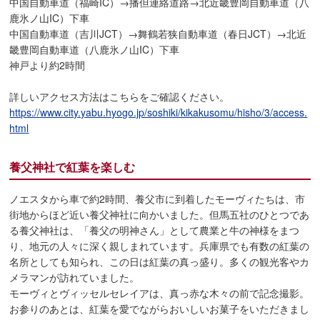
中国自動車道（福崎IC）→播但連絡道路→北近畿豊岡自動車道（八
鹿氷ノ山IC）下車
中国自動車道（吉川JCT）→舞鶴若狭自動車道（春日JCT）→北近
畿豊岡自動車道（八鹿氷ノ山IC）下車
神戸より約2時間
詳しいアクセス方法はこちらをご確認ください。
https://www.city.yabu.hyogo.jp/soshiki/kikakusomu/hisho/3/access.
html
養父神社で紅葉を楽しむ
ノエスタから車で約2時間、養父市に到着したモーヴィたちは、市
街地からほど近い養父神社に向かいました。但馬五社のひとつであ
る養父神社は、「養父の明神さん」として農業と牛の神様をまつ
り、地元の人々に深く親しまれています。兵庫県でも有数の紅葉の
名所としても知られ、この日は紅葉の真っ盛り。多くの観光客やカ
メラマンが訪れていました。
モーヴィとヴィッセルセレイアは、真っ赤な木々の前で記念撮影。
お参りのあとは、紅葉を愛でながらおいしいお菓子をいただきまし