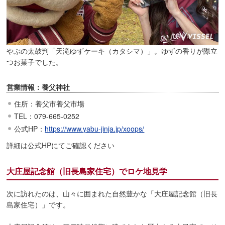
やぶの太鼓判「天滝ゆずケーキ（カタシマ）」。ゆずの香りが際立
つお菓子でした。
営業情報：養父神社
住所：養父市養父市場
TEL：079-665-0252
公式HP：
https://www.yabu-jinja.jp/xoops/
詳細は公式HPにてご確認ください
大庄屋記念館（旧長島家住宅）でロケ地見学
次に訪れたのは、山々に囲まれた自然豊かな「大庄屋記念館（旧長
島家住宅）」です。