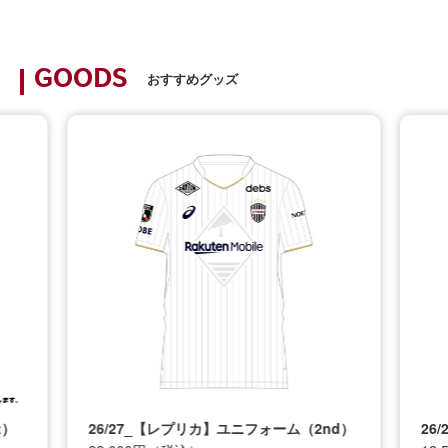
GOODS
おすすめグッズ
d）
26/27_キッズTシャツ
プレ