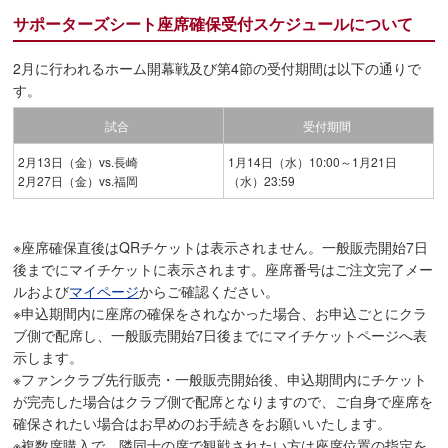
サポーターズシート座席確保受付スケジュールについて
2月に行われるホーム開幕戦及び第4節の受付期間は以下の通りで
す。
試合
受付期間
2月13日（金）vs.長崎
1月14日（水）10:00～1月21日
2月27日（金）vs.福岡
（水）23:59
※座席確保直後はQRチケットは表示されません。一般販売開始7日
後までにマイチケットに表示されます。座席番号はご注文完了メー
ルおよび
マイページ
からご確認ください。
※申込期間内に座席の確保をされなかった場合、お申込ごとにクラ
ブ側で配席し、一般販売開始7日後までにマイチケットページへ表
示します。
※ファンクラブ先行販売・一般販売開始後、申込期間内にチケット
が完売した場合はクラブ側で配席となりますので、ご自身で座席を
確保されたい場合はお早めのお手続きをお願いいたします。
※複数席購入で、隣同士の席で観戦されたい方は座席位置の指定を