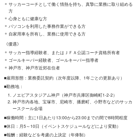
サッカーコーチとして働く情熱を持ち、真摯に業務に取り組める
方
心身ともに健康な方
パソコンを利用した事務作業ができる方
自家用車を所有し、業務に使用できる方
《優遇》
サッカー指導経験者、またはＪＦＡ公認コーチ資格所有者
ゴールキーパー経験者、ゴールキーパー指導者
神戸市、神戸市近郊在住者
■雇用形態：業務委託契約（次年度以降、1年ごとの更新あり）
■勤務地：
ノエビアスタジアム神戸（神戸市兵庫区御崎町1-2-2）
神戸市内各地、宝塚市、尼崎市、播磨町、小野市などのサッカ
ースクール会場
■稼働時間：主に1日あたり13:00から23:00までの間で8時間程度
■休日：月5～10日（イベントスケジュールなどにより変動）
■報酬：経験などを考慮の上決定（年俸制）