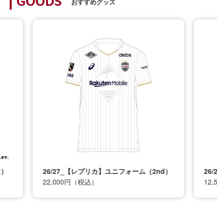
GOODS
おすすめグッズ
t）
26/27_【レプリカ】ユニフォーム（2nd）
26
22,000円（税込）
12