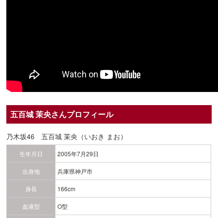
五百城 茉央さんプロフィール
乃木坂46 五百城 茉央（いおき まお）
生年月日
2005年7月29日
出身地
兵庫県神戸市
身長
166cm
血液型
O型