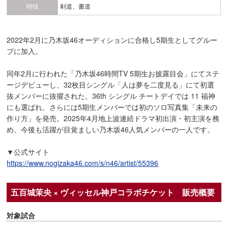
特技
剣道、書道
2022年2月に乃木坂46オーディションに合格し5期生としてグルー
プに加入。
同年2月に行われた「乃木坂46時間TV 5期生お披露目会」にてステ
ージデビューし、32枚目シングル「人は夢を二度見る」にて初選
抜メンバーに抜擢された。36th シングル チートデイでは 11 福神
にも選ばれ、さらには5期生メンバーでは初のソロ写真集「未来の
作り方」を発売。2025年4月地上波連続ドラマ初出演・初主演を務
め、今後も活躍が目覚ましい乃木坂46人気メンバーの一人です。
▼公式サイト
https://www.nogizaka46.com/s/n46/artist/55396
五百城茉央 × ヴィッセル神戸コラボチケット 販売概要
対象試合