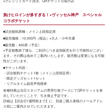
※クレジットカード決済、QRチケット引取のみ
負けヒロインが多すぎる！×ヴィッセル神戸 スペシャル
コラボチケット
■試合観戦席種：メイン上段指定席
■販売価格：10,000円（税込）※大人・小中共通
■販売数：400席（予定）
※予定枚数終了後も、ご好評につき追加販売を行う可能性がござい
ます。その際は改めてご案内いたします。販売数は変更になる可能
性がございます。
■チケット内容：
・試合観戦チケット1枚（メイン上段指定席）
・限定グッズセット1セット
・リアルタイム副音声視聴券
各種特典は当日スタジアムの専用引換ブースにてQRチケットを表
示していただくことで、引き換え予定です。
詳細は【試合日1週間前まで】に、別途ご購入者様のメールアドレ
ス宛にご案内させていただきます。