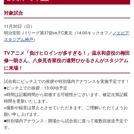
対象試合
11月30日（日）
明治安田Ｊ1リーグ第37節vs.FC東京（14:00キックオフ／
ノエビア
スタジアム神戸
）
TVアニメ「負けヒロインが多すぎる！」温水和彦役の梅田
修一朗さん、八奈見杏菜役の遠野ひかるさんがスタジアム
に来場！
試合前にピッチ上での挨拶や特別場内アナウンスを実施予定です！
■ピッチ上での挨拶：13:00頃予定
※時間は記載時間から前後する可能性がございます。確定次第記載
時間を更新いたします。
※撮影や録音は禁止とさせていただきます。ご理解いただくようお
願い申し上げます。
■特別場内アナウンス：開場から試合前に渡って複数回放送予定で
す。