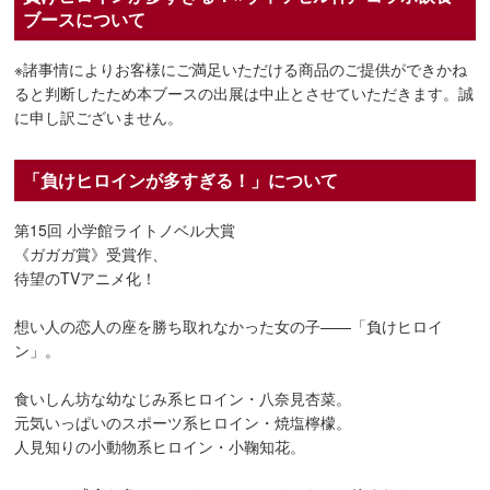
ブースについて
※諸事情によりお客様にご満足いただける商品のご提供ができかね
ると判断したため本ブースの出展は中止とさせていただきます。誠
に申し訳ございません。
「負けヒロインが多すぎる！」について
第15回 小学館ライトノベル大賞
《ガガガ賞》受賞作、
待望のTVアニメ化！
想い人の恋人の座を勝ち取れなかった女の子——「負けヒロイ
ン」。
食いしん坊な幼なじみ系ヒロイン・八奈見杏菜。
元気いっぱいのスポーツ系ヒロイン・焼塩檸檬。
人見知りの小動物系ヒロイン・小鞠知花。