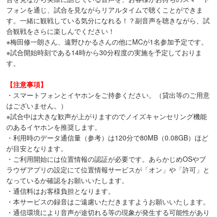
フォンを通じ、試合を見ながらリアルタイムで聴くことができま
す。一緒に観戦している気分になれる！？副音声を聴きながら、試
合観戦をさらに楽しんでください！
※梅田修一朗さん、遠野ひかるさんの他にMCが1名参加予定です。
※試合開始時刻である14時から30分程度の実施を予定しておりま
す。
【注意事項】
・スマートフォンとイヤホンをご持参ください。（貸出等のご用意
はございません。）
※試合中は大きな歓声が上がりますのでノイズキャンセリング機能
のあるイヤホンを推奨します。
・利用時のデータ通信量（参考）は120分で80MB（0.08GB）ほど
が目安となります。
・ご利用開始には位置情報の認証が必要です。あらかじめOSやブ
ラウザアプリの設定にて位置情報サービスが「オン」や「許可」と
なっているか確認をお願いいたします。
・通信料はお客様負担となります。
・本サービスの録音はご遠慮いただきますようお願いいたします。
・通信環境により音声が途切れる等の現象が発生する可能性があり