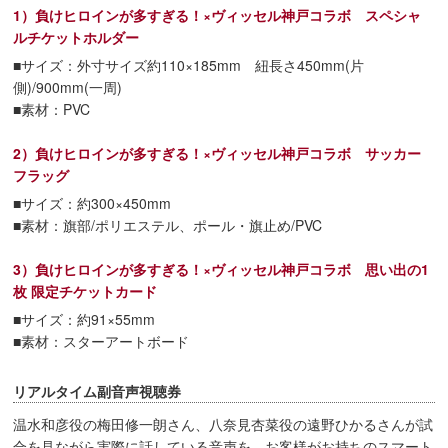
1）負けヒロインが多すぎる！×ヴィッセル神戸コラボ スペシャ
ルチケットホルダー
■サイズ：外寸サイズ約110×185mm 紐長さ450mm(片
側)/900mm(一周)
■素材：PVC
2）負けヒロインが多すぎる！×ヴィッセル神戸コラボ サッカー
フラッグ
■サイズ：約300×450mm
■素材：旗部/ポリエステル、ポール・旗止め/PVC
3）負けヒロインが多すぎる！×ヴィッセル神戸コラボ 思い出の1
枚 限定チケットカード
■サイズ：約91×55mm
■素材：スターアートボード
リアルタイム副音声視聴券
温水和彦役の梅田修一朗さん、八奈見杏菜役の遠野ひかるさんが試
合を見ながら実際に話している音声を、お客様がお持ちのスマート