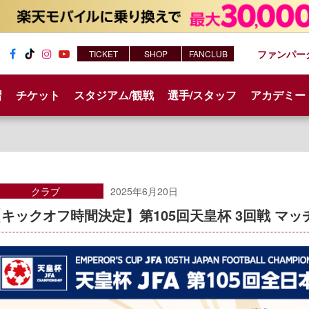
ファンパー
TICKET
SHOP
FANCLUB
Fac
Tik
Inst
You
ebo
Tok
agr
tub
習
チケット
スタジアム/観戦
選手/スタッフ
アカデミー
ok
am
e
クラブ
2025年6月20日
【キックオフ時間決定】第105回天皇杯 3回戦 マ