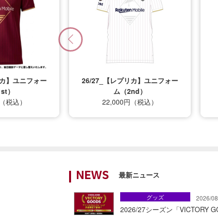
プリカ】ユニフォー
26/27_キッズTシャツ
nd）
12,500円（税込）
0円（税込）
最新ニュース
NEWS
グッズ
2026/08
2026/27シーズン「VICTOR