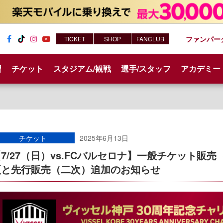
ファンパー
TICKET
SHOP
FANCLUB
Fac
Tik
Inst
You
ebo
Tok
agr
tub
習
チケット
スタジアム/観戦
選手/スタッフ
アカデミー
ok
am
e
チケット
2025年6月13日
7/27（日）vs.FCバルセロナ】一般チケット販
更と先行販売（二次）追加のお知らせ