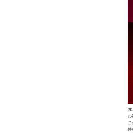
2
ル
こ
伴