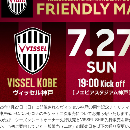
025年7月27日（日）に開催されるヴィッセル神戸30周年記念チャリティーマ
神戸vs. FCバルセロナのチケット二次販売についてお知らせいたします
のたび、シーズンシートオーナー先行販売とVISSEL SHIP先行販売
い、当初ご案内していた一般販売（二次）の販売日を以下の通り変更い