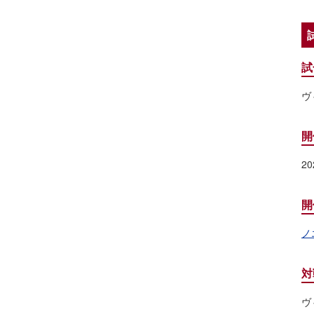
試
ヴ
開
2
開
ノ
対
ヴ