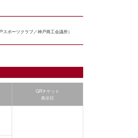
戸スポーツクラブ／神戸商工会議所）
QRチケット
表示日