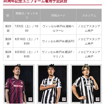
30周年記念ユニフォーム着用予定試合
開催日／キックオ
節
対戦カード
スタジアム
フ
第23
7月5日（土）／19:
ヴィッセル神戸vs.湘南ベ
ノエビアスタジア
節
00
ルマーレ
ム神戸
第26
8月16日（土）／1
ノエビアスタジア
ヴィッセル神戸vs.横浜FC
節
9:00
ム神戸
第28
8月30日（土）／1
ヴィッセル神戸vs.横浜F・
ノエビアスタジア
節
9:00
マリノス
ム神戸