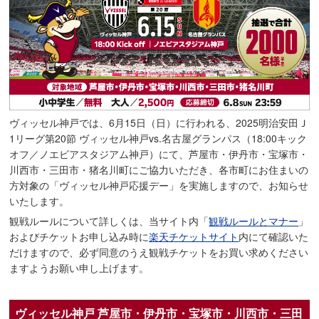
ヴィッセル神戸では、6月15日（日）に行われる、2025明治安田Ｊ
1リーグ第20節 ヴィッセル神戸vs.名古屋グランパス（18:00キック
オフ／ノエビアスタジアム神戸）にて、芦屋市・伊丹市・宝塚市・
川西市・三田市・猪名川町にご協力いただき、各市町にお住まいの
方対象の「ヴィッセル神戸応援デー」を実施しますので、お知らせ
いたします。
観戦ルールについて詳しくは、当サイト内「
観戦ルールとマナー
」
およびチケットお申し込み時に
楽天チケットサイト
内にて確認いた
だけますので、必ず同意のうえ観戦チケットをお買い求めください
ますようお願い申し上げます。
ヴィッセル神戸 芦屋市・伊丹市・宝塚市・川西市・三田