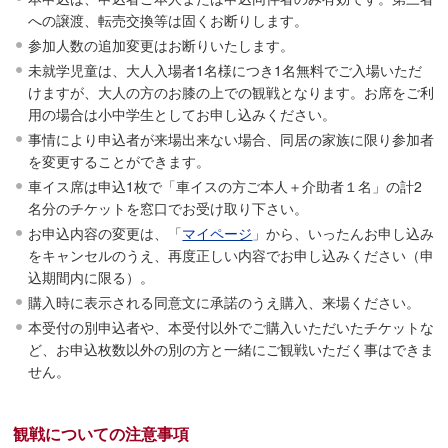
への譲渡、転売交換等は固くお断りします。
参加人数の追加変更はお断りいたします。
未就学児童は、大人入場者1名様につき1名無料でご入場いただ
けますが、大人の方のお膝の上での観戦となります。お席をご利
用の場合は小中学生としてお申し込みください。
事情により申込者が来場出来ない場合、同居の家族に限り参加者
を変更することができます。
車イス席は申込1枚で「車イスの方ご本人＋介助者１名」の計2
名分のチケットを窓口でお受け取り下さい。
お申込内容の変更は、「
マイページ
」から、いったんお申し込み
をキャンセルのうえ、再度正しい内容でお申し込みください（申
込期間内に限る）。
購入時に表示される同意文に承諾のうえ購入、来場ください。
本受付の別申込者や、本受付以外でご購入いただいたチケットな
ど、お申込枚数以外の別の方と一緒にご観戦いただく事はできま
せん。
観戦についての注意事項