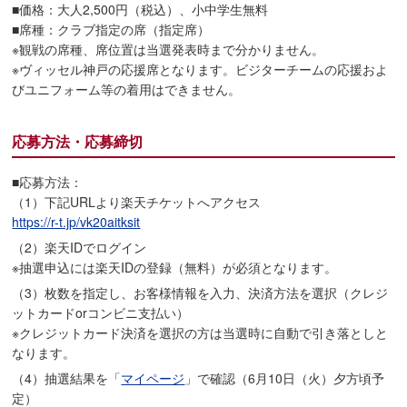
■価格：大人2,500円（税込）、小中学生無料
■席種：クラブ指定の席（指定席）
※観戦の席種、席位置は当選発表時まで分かりません。
※ヴィッセル神戸の応援席となります。ビジターチームの応援およ
びユニフォーム等の着用はできません。
応募方法・応募締切
■応募方法：
（1）下記URLより楽天チケットへアクセス
https://r-t.jp/vk20aitksit
（2）楽天IDでログイン
※抽選申込には楽天IDの登録（無料）が必須となります。
（3）枚数を指定し、お客様情報を入力、決済方法を選択（クレジ
ットカードorコンビニ支払い）
※クレジットカード決済を選択の方は当選時に自動で引き落としと
なります。
（4）抽選結果を「
マイページ
」で確認（6月10日（火）夕方頃予
定）