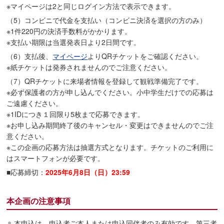
※マイページは2と同じログイン方法で表示できます。
（5）コンビニで代金を支払い（コンビニ決済を選択の方のみ）
※1件220円の決済手数料がかかります。
※支払い期限は当選発表日より2日間です。
（6）支払後、
マイページ
よりQRチケットをご確認ください。
※紙チケットは発券されませんのでご注意ください。
（7）QRチケットに来場者情報を登録して観戦準備完了です。
※必ず保護者の方が申し込んでください。小中学生だけでの応募は
ご遠慮ください。
※1IDにつき１回限り5枚まで応募できます。
※お申し込み期間終了後のキャンセル・変更はできませんのでご注
意ください。
※この企画の応募方法は抽選方式となります。チケットのご利用に
はスマートフォンが必要です。
■応募締切：
2025年6月8日（日）23:59
本企画の注意事項
本申込は、申込者ご本人または申込同伴者のみ有効です。第三者