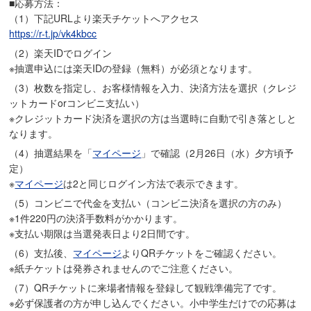
■応募方法：
（1）下記URLより楽天チケットへアクセス
https://r-t.jp/vk4kbcc
（2）楽天IDでログイン
※抽選申込には楽天IDの登録（無料）が必須となります。
（3）枚数を指定し、お客様情報を入力、決済方法を選択（クレジ
ットカードorコンビニ支払い）
※クレジットカード決済を選択の方は当選時に自動で引き落としと
なります。
（4）抽選結果を「
マイページ
」で確認（2月26日（水）夕方頃予
定）
※
マイページ
は2と同じログイン方法で表示できます。
（5）コンビニで代金を支払い（コンビニ決済を選択の方のみ）
※1件220円の決済手数料がかかります。
※支払い期限は当選発表日より2日間です。
（6）支払後、
マイページ
よりQRチケットをご確認ください。
※紙チケットは発券されませんのでご注意ください。
（7）QRチケットに来場者情報を登録して観戦準備完了です。
※必ず保護者の方が申し込んでください。小中学生だけでの応募は