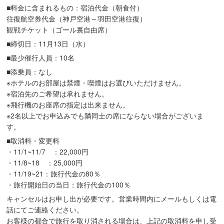
■料金に含まれるもの：宿泊代金（朝食付）
往復航空券代金（神戸空港～羽田空港往復）
観戦チケット（ゴール裏自由席）
■締切日：11月13日（水）
■最少催行人員：10名
■添乗員：なし
※ホテルのお部屋は禁煙・喫煙はお選びいただけません。
※宿泊先のご希望は承れません。
※飛行機のお座席の指定は出来ません。
※2名以上でお申込みでも隣同士の席にならない場合がございま
す。
■取消料・変更料
・11/1~11/7 ：22,000円
・11/8~18 ：25,000円
・11/19~21：旅行代金の80％
・旅行開始日の当日：旅行代金の100％
キャンセルはお申し出が必要です。営業時間内にメールもしくは電
話にてご連絡ください。
お客様の都合で旅行を取り消される場合は、上記の取消料を申し受