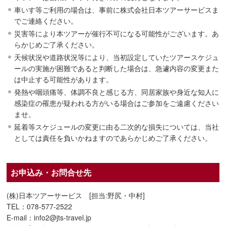
車いす等ご利用の場合は、事前に株式会社日本ツアーサービスま
でご連絡ください。
災害等により本ツアーが催行不可になる可能性がございます。あ
らかじめご了承ください。
天候状況や道路状況等により、当初設定していたツアースケジュ
ールの実施が困難であると判断した場合は、急遽内容の変更また
は中止する可能性があります。
発熱や咽頭痛等、体調不良と感じる方、同居家族や身近な知人に
感染症の罹患が疑われる方がいる場合はご参加をご遠慮ください
ませ。
延着等スケジュールの変更に由る二次的な損失については、当社
としては責任を負いかねますのであらかじめご了承ください。
お申込み・お問合せ先
(株)日本ツアーサービス [担当:野尻・中村]
TEL：078-577-2522
E-mail：info2@jts-travel.jp