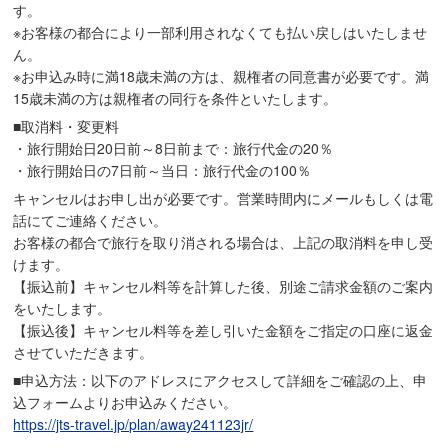
す。
※お客様の都合により一部利用されなくても払い戻しはいたしませ
ん。
※お申込み時に満18歳未満の方は、親権者の同意書が必要です。満
15歳未満の方は親権者の同行を条件といたします。
■取消料・変更料
・旅行開始日20日前～8日前まで：旅行代金の20％
・旅行開始日の7日前～当日：旅行代金の100％
キャンセルはお申し出が必要です。営業時間内にメールもしくは電
話にてご連絡ください。
お客様の都合で旅行を取り消される場合は、上記の取消料を申し受
けます。
【振込前】キャンセル料等を計算した後、別途ご請求金額のご案内
をいたします。
【振込後】キャンセル料等を差し引いた金額をご指定の口座に返金
させていただきます。
■申込方法：以下のアドレスにアクセスして詳細をご確認の上、申
込フォームよりお申込みください。
https://jts-travel.jp/plan/away241123jr/