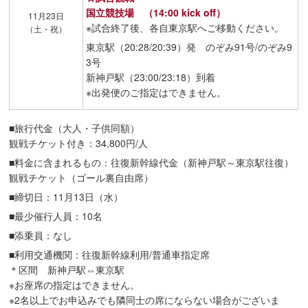
国立競技場 （14:00 kick off）
11月23日
※試合終了後、各自東京駅へご移動ください。
（土・祝）
東京駅（20:28/20:39）発 のぞみ91号/のぞみ9
3号
新神戸駅（23:00/23:18）到着
※出発便のご指定はできません。
■旅行代金（大人・子供同額）
観戦チケット付き：34,800円/人
■料金に含まれるもの：往復新幹線代金（新神戸駅～東京駅往復）
観戦チケット（ゴール裏自由席）
■締切日：11月13日（水）
■最少催行人員：10名
■添乗員：なし
■利用交通機関：往復新幹線利用/普通車指定席
＊区間 新神戸駅⇔東京駅
※お座席の指定はできません。
※2名以上でお申込みでも隣同士の席にならない場合がございま