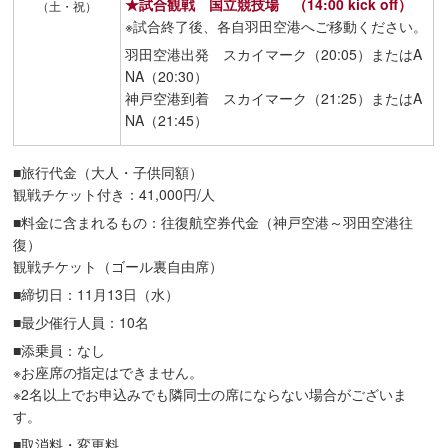
★試合観戦 国立競技場 （14:00 kick off）
（土・祝）
※試合終了後、各自羽田空港へご移動ください。
羽田空港出発 スカイマーク（20:05）またはA
NA（20:30）
神戸空港到着 スカイマーク（21:25）またはA
NA（21:45）
■旅行代金（大人・子供同額）
観戦チケット付き：41,000円/人
■料金に含まれるもの：往復航空券代金（神戸空港～羽田空港往
復）
観戦チケット（ゴール裏自由席）
■締切日：11月13日（水）
■最少催行人員：10名
■添乗員：なし
※お座席の指定はできません。
※2名以上でお申込みでも隣同士の席にならない場合がございま
す。
■取消料・変更料