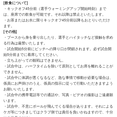
[飲食について]
・キックオフ45分前（選手ウォーミングアップ開始時刻）まで
は、座席での飲食が可能です。それ以降は禁止といたします。
・お茶またはお水に限りキックオフ45分前以降もおとりいただけ
ます。
[その他]
・ブースから身を乗り出したり、選手とハイタッチなど接触を求め
る行為は厳禁いたします。
・試合開始5分前にピッチへの降り口が閉鎖されます。必ず試合開
始5分前までに着席してください。
・立ち上がっての観戦はできません。
・試合中は、ハーフタイムを除いて原則としてお席を離れることが
できません。
・試合中に体調が悪くなるなど、急な事情で移動が必要な場合は、
係員にお声掛けのうえ、係員の指示に従って行動いただきますよう
お願いいたします。
・試合中の携帯電話等での通話や、写真・ビデオの撮影はご遠慮願
います。
・試合中、不意にボールが飛んでくる場合があります。それによる
ケガ等につきましてはクラブ側では責任を負いかねますので、十分