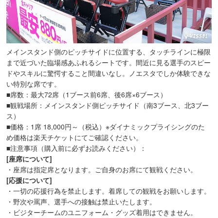
メインスタンド側のピッチサイドに位置する、タッチラインに極限
まで近づいた臨場感あふれるシートです。間近に見る選手のスピー
ドやスキルに驚愕すること間違いなし。ノエスタでしか体験できな
い特別な席です。
■席数：最大72席（1ブース前6席、後6席×6ブース）
■観戦場所：メインスタンド側ピッチサイド（南3ブース、北3ブー
ス）
■価格：1席 18,000円～（税込）※ダイナミックプライシングのた
め価格は楽天チケットにてご確認ください。
■注意事項（購入前に必ずお読みください）：
[座席について]
・座席は指定席となります。ご自身のお席にて観戦ください。
[応援について]
・一切の応援行為を禁止します。着席しての観戦をお願いします。
・野次や罵声、選手への接触は禁止いたします。
・ビジターチームのユニフォーム・グッズ着用はできません。