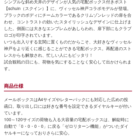
シンプルな斜め天井のデザインが人気の宅配ボックス付きポスト
【schuin（スクイン）】に、ヴィッセル神戸コラボモデルが登場。
ブラックのボディにチームカラーであるクリムゾンレッドの扉を合
わせ、コントラストの効いたスタイリッシュなデザインに仕上げま
した。側面には大きなエンブレムがあしらわれ、扉下部にもクラブ
ロゴが印字されています。
いつも出入りする玄関に置くものだからこそ、大好きなヴィッセル
神戸をより近くに感じることができる宅配ボックス。再配達のスト
レスからも解放され、忙しい人にもピッタリ！
試合観戦の日にも、荷物を気にすることなく安心して出かけられま
す。
商品仕様
メールボックスはA4サイズやレターパックにも対応した広めの投
函口。取り出し口には好きな番号を設定できるダイヤルキーが付い
ています。
100～120サイズの荷物も入る大容量の宅配ボックスは、解錠時に
自動で「0・0・0・0」に戻る「ゼロリターン機能」がついたダイ
ヤルキーになっておりさらに安心。