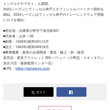
インテルナヤマモト」も展開。
2023シーズンにヴィッセル神戸とオフィシャルパートナー契約を
締結。2024シーズンはヴィッセル神戸のトレーニングウェア背裾
にロゴを掲出。
■所在地：兵庫県小野市下来住町887
■代表者：山本 一郎
■創業：1928年(昭和3年)12月
■設立：1963年(昭和38年)6月
■事業概要：家具の企画開発・製造・輸入・卸・販売
直営店：家具アウトレット BIG バリュー（小野店・イオンタウン
加古川店・姫路砥堀インター店）
■URL：
https://yamasoro.com/
ポスト