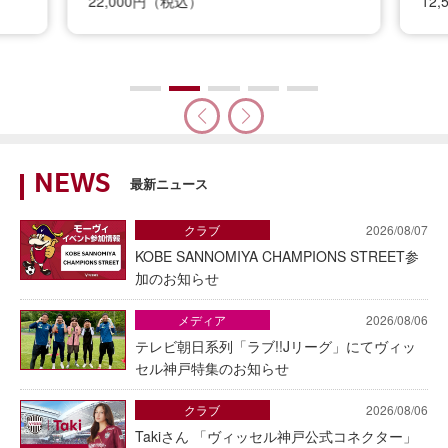
22,000円（税込）
12
NEWS
最新ニュース
クラブ
2026/08/07
KOBE SANNOMIYA CHAMPIONS STREET参
加のお知らせ
メディア
2026/08/06
テレビ朝日系列「ラブ!!Jリーグ」にてヴィッ
セル神戸特集のお知らせ
クラブ
2026/08/06
Takiさん 「ヴィッセル神戸公式コネクター」