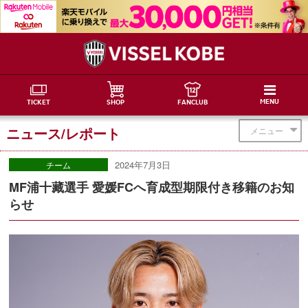
MENU
TICKET
SHOP
FANCLUB
ニュース/レポート
メニュー
2024年7月3日
チーム
MF浦十藏選手 愛媛FCへ育成型期限付き移籍のお知
らせ