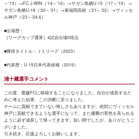
～'13）→FC J-WIN（'14～'16）→サガン鳥栖U-15（'17～'19）→
サガン鳥栖U-18（'20～'21）→東福岡高校（'21～'22）→ヴィッセ
ル神戸（'23～'24.6）
■出場歴：
［リーグカップ通算］4試合出場0得点
■獲得タイトル：Ｊ１リーグ（2023）
■代表歴：U-15日本代表候補（2019）
浦十藏選手コメント
この度、愛媛FCに移籍することになりました。自分が成長するた
めに考えた結果、この決断に至りました。
チームに貢献できていない悔しさもありますが、絶対にヴィッセル
神戸に貢献できるような選手になって、また優勝の景色を見られる
ように必ず成長して帰ってきます。短い間でしたが、ありがとうご
ざいました。
引き続き、応援よろしくお願いします。