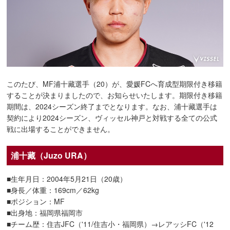
このたび、MF浦十藏選手（20）が、愛媛FCへ育成型期限付き移籍
することが決まりましたので、お知らせいたします。期限付き移籍
期間は、2024シーズン終了までとなります。なお、浦十藏選手は
契約により2024シーズン、ヴィッセル神戸と対戦する全ての公式
戦に出場することができません。
浦十藏（Juzo URA）
■生年月日：2004年5月21日（20歳）
■身長／体重：169cm／62kg
■ポジション：MF
■出身地：福岡県福岡市
■チーム歴：住吉JFC（'11/住吉小・福岡県）→レアッシFC（'12