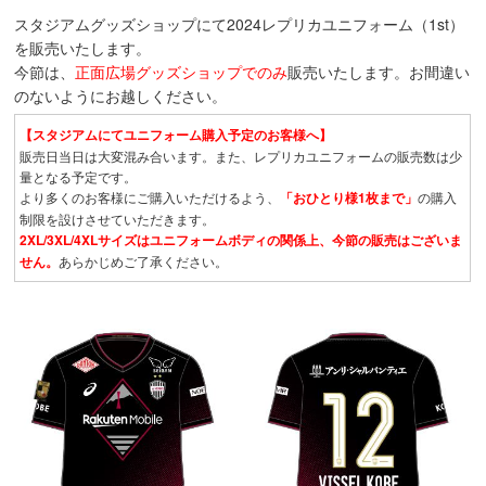
スタジアムグッズショップにて2024レプリカユニフォーム（1st）
を販売いたします。
今節は、
正面広場グッズショップでのみ
販売いたします。お間違い
のないようにお越しください。
【スタジアムにてユニフォーム購入予定のお客様へ】
販売日当日は大変混み合います。また、レプリカユニフォームの販売数は少
量となる予定です。
より多くのお客様にご購入いただけるよう、
「おひとり様1枚まで」
の購入
制限を設けさせていただきます。
2XL/3XL/4XLサイズはユニフォームボディの関係上、今節の販売はございま
せん。
あらかじめご了承ください。