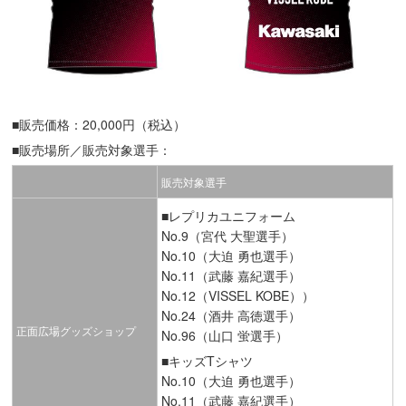
■販売価格：20,000円（税込）
■販売場所／販売対象選手：
販売対象選手
■レプリカユニフォーム
No.9（宮代 大聖選手）
No.10（大迫 勇也選手）
No.11（武藤 嘉紀選手）
No.12（VISSEL KOBE））
No.24（酒井 高徳選手）
正面広場グッズショップ
No.96（山口 蛍選手）
■キッズTシャツ
No.10（大迫 勇也選手）
No.11（武藤 嘉紀選手）