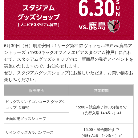
6月30日（日）明治安田Ｊ1リーグ第21節ヴィッセル神戸vs.鹿島ア
ントラーズ（19:00キックオフ／ノエビアスタジアム神戸）に合わ
せて、スタジアムグッズショップでは、新商品の発売とイベントを
実施いたしますので、お知らせします。
ぜひ、スタジアムグッズショップにお越しいただき、お買い物をお
楽しみください。
販売場所
営業時間
ビッグスタンドコンコース グッズシ
15:00～試合終了約30分後まで
ョップ（場内）
（先行入場 14:45～）※1
正面広場グッズショップ
15:00～試合開始まで
サイングッズガラポンブース
（先行入場 14:45～）※1