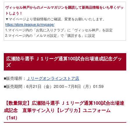
ヴィッセル神戸からのメールマガジンを購読して新商品情報をいち早くゲッ
トしよう！
▼マイページより登録情報のご確認、変更をお願いいたします。
https://store.jleague.jp/mypage/
1.マイページ内の「お気に入りクラブ」に「ヴィッセル神戸」を設定
2.マイページ内の「メルマガ設定」で「購読する」に設定
広瀬陸斗選手 Ｊ１リーグ通算100試合出場達成記念グッ
ズ
■販売場所：
Ｊリーグオンラインストア店
■販売期間：6月21日（金）20:00～7月8日（月）01:59
【数量限定】広瀬陸斗選手 Ｊ１リーグ通算100試合出場達
成記念 直筆サイン入り【レプリカ】ユニフォーム
（1st）