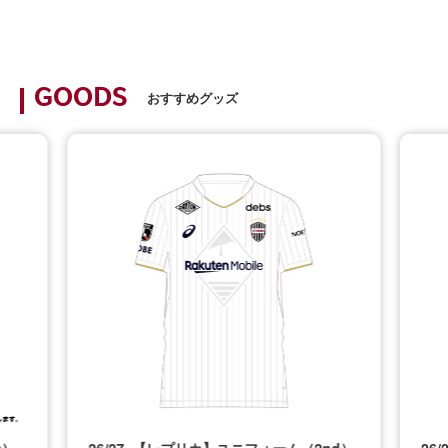
GOODS
おすすめグッズ
t）
26/27_【レプリカ】ユニフォーム（2nd）
26