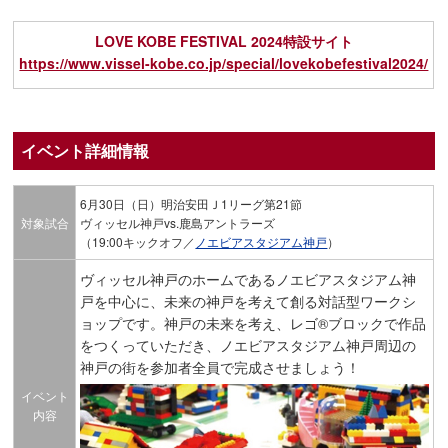
LOVE KOBE FESTIVAL 2024特設サイト
https://www.vissel-kobe.co.jp/special/lovekobefestival2024/
イベント詳細情報
6月30日（日）明治安田Ｊ1リーグ第21節
対象試合
ヴィッセル神戸vs.鹿島アントラーズ
（19:00キックオフ／
ノエビアスタジアム神戸
）
ヴィッセル神戸のホームであるノエビアスタジアム神
戸を中心に、未来の神戸を考えて創る対話型ワークシ
ョップです。神戸の未来を考え、レゴ®ブロックで作品
をつくっていただき、ノエビアスタジアム神戸周辺の
神戸の街を参加者全員で完成させましょう！
イベント
内容