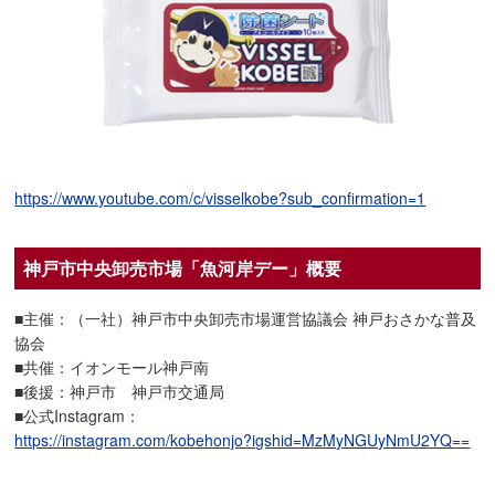
https://www.youtube.com/c/visselkobe?sub_confirmation=1
神戸市中央卸売市場「魚河岸デー」概要
■主催：（一社）神戸市中央卸売市場運営協議会 神戸おさかな普及
協会
■共催：イオンモール神戸南
■後援：神戸市 神戸市交通局
■公式Instagram：
https://instagram.com/kobehonjo?igshid=MzMyNGUyNmU2YQ==